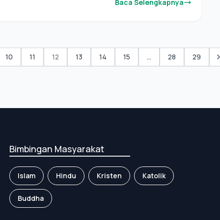
Baca Selengkapnya
10
11
12
13
14
15
...
28
29
Bimbingan Masyarakat
Islam
Hindu
Kristen
Katolik
Buddha