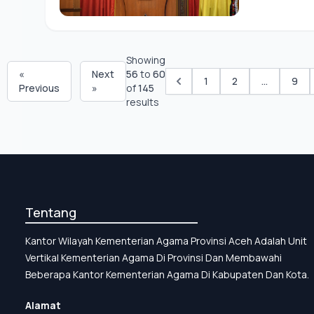
Showing
«
Next
56
to
60
1
2
...
9
Previous
»
of
145
results
Tentang
Kantor Wilayah Kementerian Agama Provinsi Aceh Adalah Unit
Vertikal Kementerian Agama Di Provinsi Dan Membawahi
Beberapa Kantor Kementerian Agama Di Kabupaten Dan Kota.
Alamat