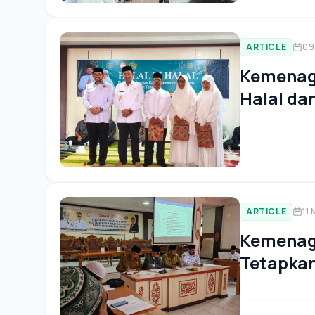
ARTICLE
09
Kemenag 
Halal da
2025
ARTICLE
11
Kemenag
Tetapkan 
Rupiahka