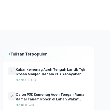
Tulisan Terpopuler
Kakankemenag Aceh Tengah Lantik Tgk
1
Ikhsan Menjadi Kepala KUA Kebayakan
3,943 DIBACA
Calon P3K Kemenag Aceh Tengah Ramai
2
Ramai Tanam Pohon di Lahan Wakaf
Produktif
3,112 DIBACA