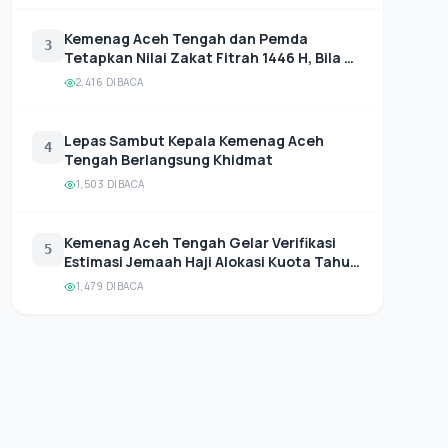
Kemenag Aceh Tengah dan Pemda
3
Tetapkan Nilai Zakat Fitrah 1446 H, Bila Di
Rupiahkan 64 Ribu
2,416 DIBACA
Lepas Sambut Kepala Kemenag Aceh
4
Tengah Berlangsung Khidmat
1,503 DIBACA
Kemenag Aceh Tengah Gelar Verifikasi
5
Estimasi Jemaah Haji Alokasi Kuota Tahun
2026
1,479 DIBACA