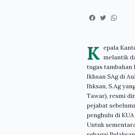
K
epala Kan
melantik d
tugas tambahan 
Ikhsan SAg di Aul
Ihksan, S.Ag ya
Tawar), resmi d
pejabat sebelumn
penghulu di KUA
Untuk sementara,
sebagai Pelaksan