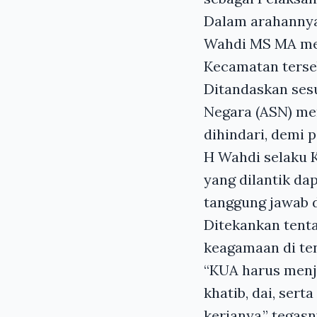
Dalam arahanny
Wahdi MS MA me
Kecamatan terse
Ditandaskan sesu
Negara (ASN) mer
dihindari, demi 
H Wahdi selaku 
yang dilantik d
tanggung jawab d
Ditekankan tent
keagamaan di te
“KUA harus menj
khatib, dai, ser
kerjanya,” tegasn