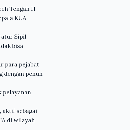
ceh Tengah H
epala KUA
atur Sipil
idak bisa
 para pejabat
ng dengan penuh
k pelayanan
aktif sebagai
TA di wilayah