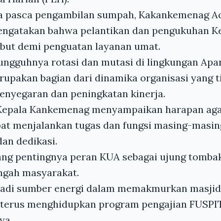
a pasca pengambilan sumpah, Kakankemenag A
ngatakan bahwa pelantikan dan pengukuhan K
but demi penguatan layanan umat.
ngguhnya rotasi dan mutasi di lingkungan Apar
upakan bagian dari dinamika organisasi yang t
penyegaran dan peningkatan kinerja.
Kepala Kankemenag menyampaikan harapan agar
apat menjalankan tugas dan fungsi masing-masi
an dedikasi.
ang pentingnya peran KUA sebagai ujung tomba
ngah masyarakat.
adi sumber energi dalam memakmurkan masjid, 
ta terus menghidupkan program pengajian FUSPI
ya.