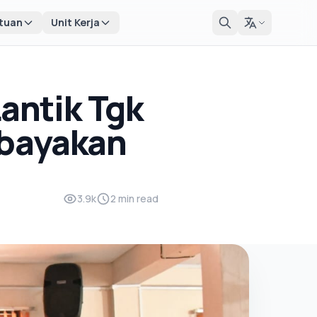
tuan
Unit Kerja
antik Tgk
ebayakan
3.9k
2 min read