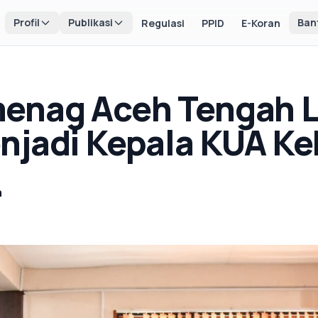
Profil
Publikasi
Ban
Regulasi
PPID
E-Koran
enag Aceh Tengah L
njadi Kepala KUA K
a