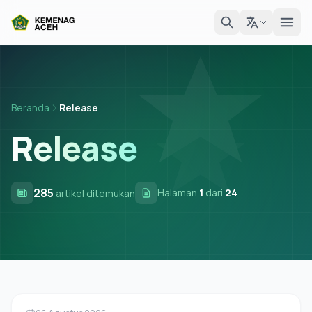
Beranda
Release
Release
285
Halaman
1
dari
24
artikel ditemukan
Pers Rilis