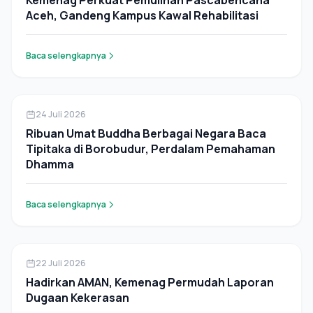
Kemenag Perkuat Pemulihan Pascabencana
Aceh, Gandeng Kampus Kawal Rehabilitasi
Baca selengkapnya
Pers Rilis
24 Juli 2026
Ribuan Umat Buddha Berbagai Negara Baca
Tipitaka di Borobudur, Perdalam Pemahaman
Dhamma
Baca selengkapnya
Pers Rilis
22 Juli 2026
Hadirkan AMAN, Kemenag Permudah Laporan
Dugaan Kekerasan