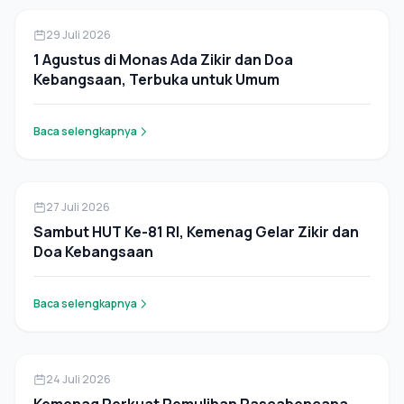
Pers Rilis
29 Juli 2026
1 Agustus di Monas Ada Zikir dan Doa
Kebangsaan, Terbuka untuk Umum
Baca selengkapnya
Pers Rilis
27 Juli 2026
Sambut HUT Ke-81 RI, Kemenag Gelar Zikir dan
Doa Kebangsaan
Baca selengkapnya
Pers Rilis
24 Juli 2026