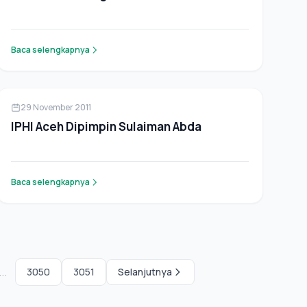
Baca selengkapnya
Berita
29 November 2011
IPHI Aceh Dipimpin Sulaiman Abda
Baca selengkapnya
...
3050
3051
Selanjutnya