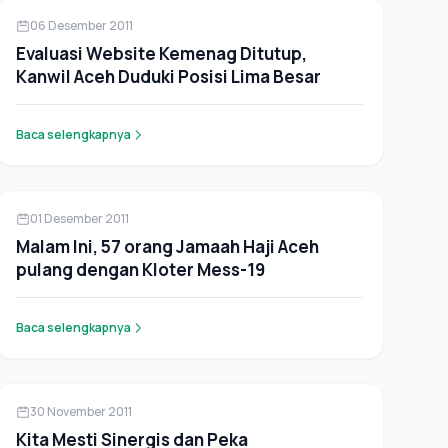
Berita
06 Desember 2011
Evaluasi Website Kemenag Ditutup,
Kanwil Aceh Duduki Posisi Lima Besar
Baca selengkapnya
Berita
01 Desember 2011
Malam Ini, 57 orang Jamaah Haji Aceh
pulang dengan Kloter Mess-19
Baca selengkapnya
Berita
30 November 2011
Kita Mesti Sinergis dan Peka