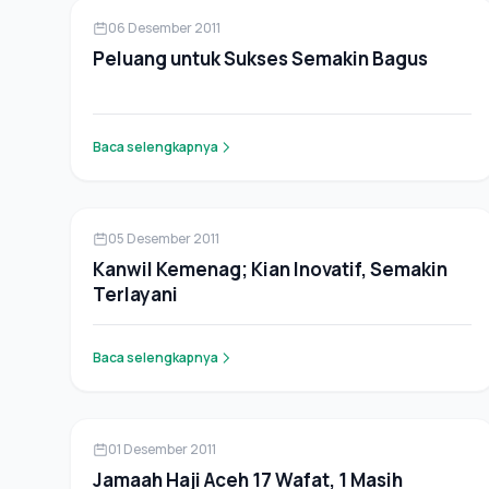
Berita
06 Desember 2011
Peluang untuk Sukses Semakin Bagus
Baca selengkapnya
Berita
05 Desember 2011
Kanwil Kemenag; Kian Inovatif, Semakin
Terlayani
Baca selengkapnya
Berita
01 Desember 2011
Jamaah Haji Aceh 17 Wafat, 1 Masih