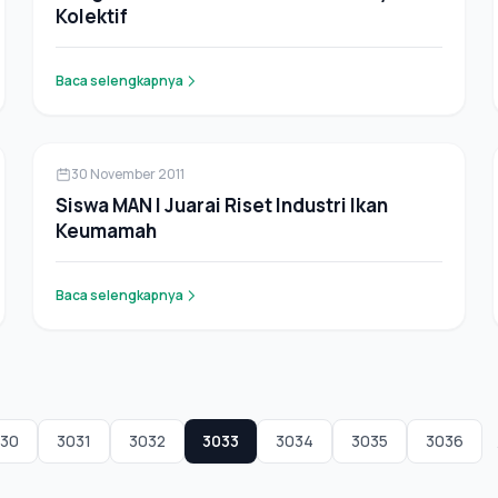
Kolektif
Baca selengkapnya
Berita
30 November 2011
Siswa MAN I Juarai Riset Industri Ikan
Keumamah
Baca selengkapnya
30
3031
3032
3033
3034
3035
3036