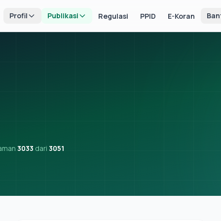
Profil
Publikasi
Ban
Regulasi
PPID
E-Koran
laman
3033
dari
3051