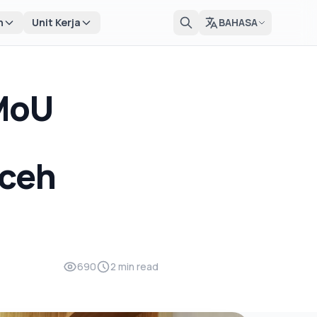
n
Unit Kerja
BAHASA
MoU
,
Aceh
690
2 min read