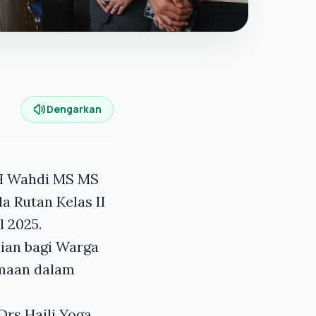
Dengarkan
 H Wahdi MS MS
a Rutan Kelas II
l 2025.
ian bagi Warga
amaan dalam
Drs Haili Yoga