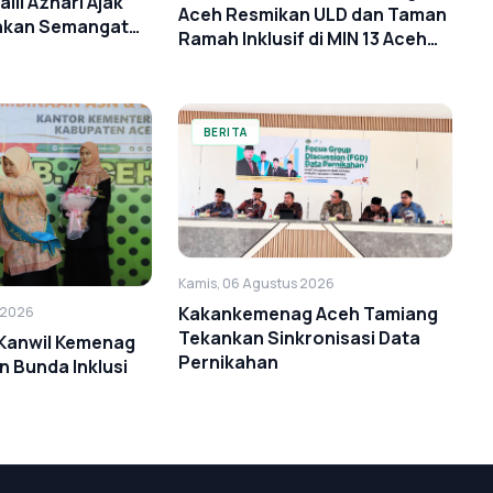
aili Azhari Ajak
Aceh Resmikan ULD dan Taman
hkan Semangat
Ramah Inklusif di MIN 13 Aceh
Timur
BERITA
Kamis, 06 Agustus 2026
Kakankemenag Aceh Tamiang
 2026
Tekankan Sinkronisasi Data
 Kanwil Kemenag
Pernikahan
 Bunda Inklusi