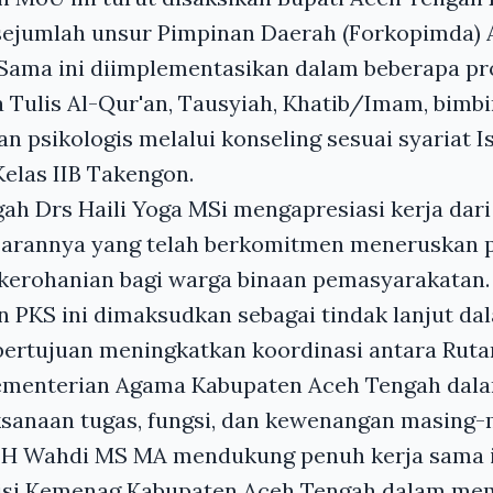
sejumlah unsur Pimpinan Daerah (Forkopimda) 
a Sama ini diimplementasikan dalam beberapa p
 Tulis Al-Qur'an, Tausyiah, Khatib/Imam, bim
 psikologis melalui konseling sesuai syariat I
Kelas IIB Takengon.
ah Drs Haili Yoga MSi mengapresiasi kerja dari
jarannya yang telah berkomitmen meneruskan
 kerohanian bagi warga binaan pemasyarakatan.
 PKS ini dimaksudkan sebagai tindak lanjut d
ertujuan meningkatkan koordinasi antara Rutan
ementerian Agama Kabupaten Aceh Tengah dal
ksanaan tugas, fungsi, dan kewenangan masing-
H Wahdi MS MA mendukung penuh kerja sama i
visi Kemenag Kabupaten Aceh Tengah dalam me