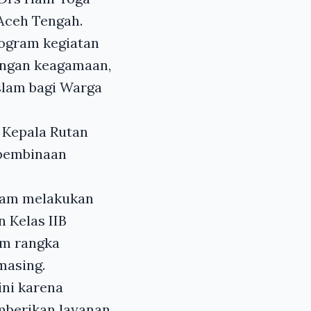
Aceh Tengah.
rogram kegiatan
bingan keagamaan,
slam bagi Warga
 Kepala Rutan
 pembinaan
alam melakukan
 Kelas IIB
am rangka
masing.
ni karena
mberikan layanan