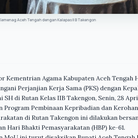
Kemenag Aceh Tengah dengan Kalapas II B Takengon
tor Kementrian Agama Kabupaten Aceh Tengah
gani Perjanjian Kerja Sama (PKS) dengan Kepal
 SH di Rutan Kelas IIB Takengon, Senin, 28 Apri
 Program Pembinaan Kepribadian dan Kerohan
rakatan di Rutan Takengon ini dilakukan bers
n Hari Bhakti Pemasyarakatan (HBP) ke-61.
MoU ini turut disaksikan Bupati Aceh Tengah 