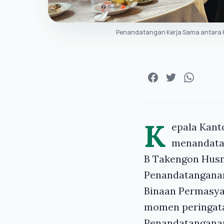
Penandatangan Kerja Sama antara 
K
epala Kan
menandatan
B Takengon Husni
Penandatanganan
Binaan Permasya
momen peringata
Penandatanganan 