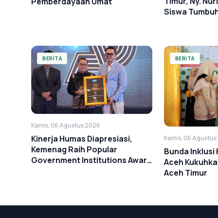
Timur, Ny. Nurl
Pemberdayaan Umat
Siswa Tumbu
Anti-Bullying
BERITA
BERITA
Kamis, 06 Agustus 2026
Kinerja Humas Diapresiasi,
Kamis, 06 Agustus
Kemenag Raih Popular
Bunda Inklusi
Government Institutions Award
Aceh Kukuhkan
2026
Aceh Timur