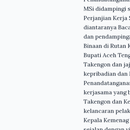
MSi didampingi 
Perjanjian Kerj
diantaranya Baca
dan pendampingan
Binaan di Rutan 
Bupati Aceh Teng
Takengon dan ja
kepribadian dan
Penandatanganan
kerjasama yang b
Takengon dan K
kelancaran pela
Kepala Kemenag 
sejalan dengan 