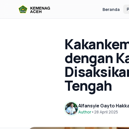
P
Beranda
Kakankem
dengan Ka
Disaksika
Tengah
Alfansyie Gayto Hakk
Author
•
28 April 2025