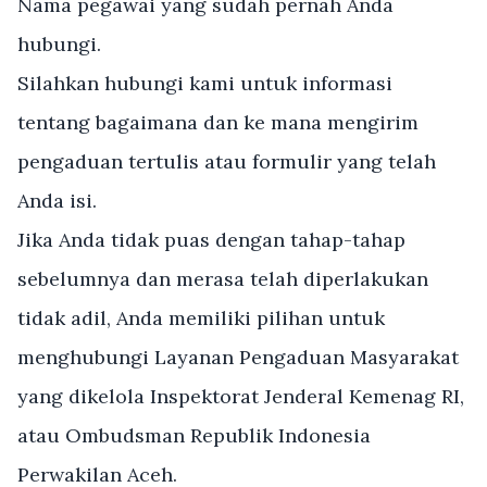
Nama pegawai yang sudah pernah Anda
hubungi.
Silahkan hubungi kami untuk informasi
tentang bagaimana dan ke mana mengirim
pengaduan tertulis atau formulir yang telah
Anda isi.
Jika Anda tidak puas dengan tahap-tahap
sebelumnya dan merasa telah diperlakukan
tidak adil, Anda memiliki pilihan untuk
menghubungi Layanan Pengaduan Masyarakat
yang dikelola Inspektorat Jenderal Kemenag RI,
atau Ombudsman Republik Indonesia
Perwakilan Aceh.