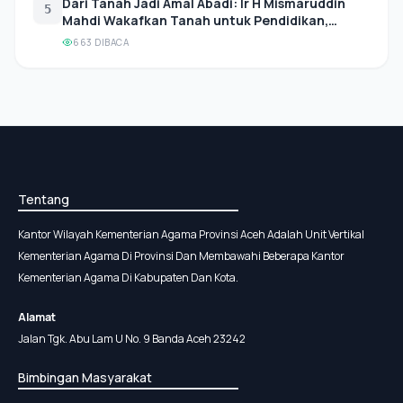
Dari Tanah Jadi Amal Abadi: Ir H Mismaruddin
5
Mahdi Wakafkan Tanah untuk Pendidikan,
Kemenag Abdya Ingatkan Nazhir agar Amanah
663 DIBACA
dan Profesional
Tentang
Kantor Wilayah Kementerian Agama Provinsi Aceh Adalah Unit Vertikal
Kementerian Agama Di Provinsi Dan Membawahi Beberapa Kantor
Kementerian Agama Di Kabupaten Dan Kota.
Alamat
Jalan Tgk. Abu Lam U No. 9 Banda Aceh 23242
Bimbingan Masyarakat