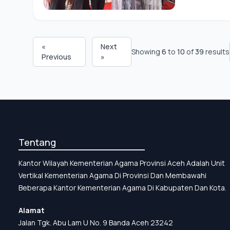
«
Next
Showing
6
to
10
of
39
results
Previous
»
Tentang
Kantor Wilayah Kementerian Agama Provinsi Aceh Adalah Unit
Vertikal Kementerian Agama Di Provinsi Dan Membawahi
Beberapa Kantor Kementerian Agama Di Kabupaten Dan Kota.
Alamat
Jalan Tgk. Abu Lam U No. 9 Banda Aceh 23242