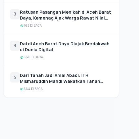
Ratusan Pasangan Menikah di Aceh Barat
3
Daya, Kemenag Ajak Warga Rawat Nilai
Sakinah
762 DIBACA
Dai di Aceh Barat Daya Diajak Berdakwah
4
di Dunia Digital
666 DIBACA
Dari Tanah Jadi Amal Abadi: Ir H
5
Mismaruddin Mahdi Wakafkan Tanah
untuk Pendidikan, Kemenag Abdya
664 DIBACA
Ingatkan Nazhir agar Amanah dan
Profesional