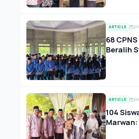
ARTICLE
21
68 CPNS 
Beralih 
Kemenag
ARTICLE
20
104 Sisw
Marwan: 