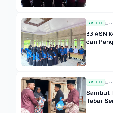
ARTICLE
22
33 ASN K
dan Pen
Fungsion
ARTICLE
22
Sambut I
Tebar Se
"SEJUTA