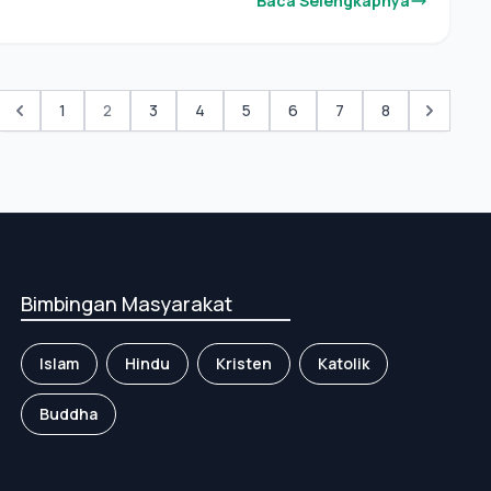
Baca Selengkapnya
1
2
3
4
5
6
7
8
Bimbingan Masyarakat
Islam
Hindu
Kristen
Katolik
Buddha