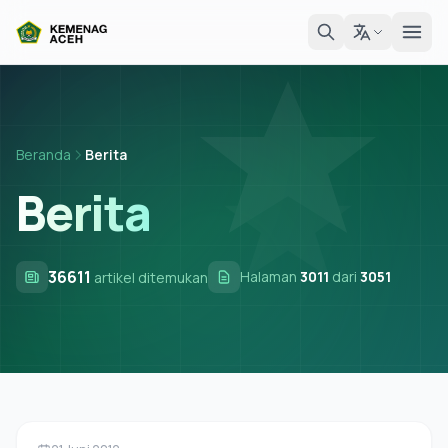
Beranda
Berita
Berita
36611
Halaman
3011
dari
3051
artikel ditemukan
Berita