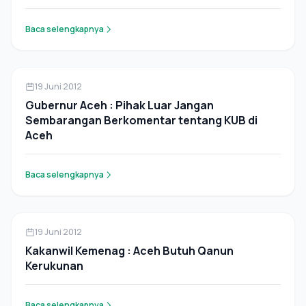
Baca selengkapnya
Berita
19 Juni 2012
Gubernur Aceh : Pihak Luar Jangan
Sembarangan Berkomentar tentang KUB di
Aceh
Baca selengkapnya
Berita
19 Juni 2012
Kakanwil Kemenag : Aceh Butuh Qanun
Kerukunan
Baca selengkapnya