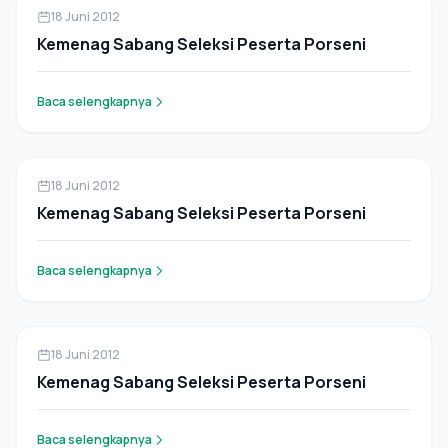
Berita
18 Juni 2012
Kemenag Sabang Seleksi Peserta Porseni
Baca selengkapnya
Berita
18 Juni 2012
Kemenag Sabang Seleksi Peserta Porseni
Baca selengkapnya
Berita
18 Juni 2012
Kemenag Sabang Seleksi Peserta Porseni
Baca selengkapnya