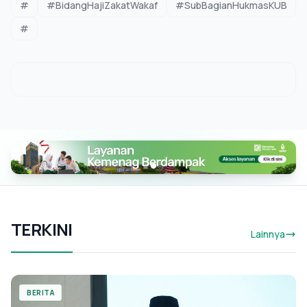
#
#BidangHajiZakatWakaf
#SubBagianHukmasKUB
#
TERKINI
Lainnya
BERITA