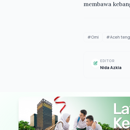
membawa kebangg
#Omi
#Aceh teng
EDITOR
Nida Azkia