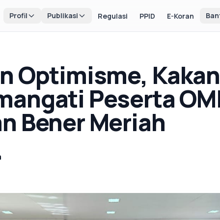
Profil
Publikasi
Ban
Regulasi
PPID
E-Koran
an Optimisme, Kaka
mangati Peserta OM
n Bener Meriah
a