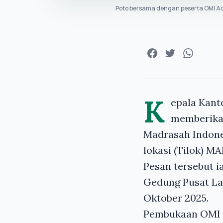
Poto bersama dengan peserta OMI A
K
epala Kant
memberikan
Madrasah Indones
lokasi (Tilok) M
Pesan tersebut 
Gedung Pusat La
Oktober 2025.
Pembukaan OMI t