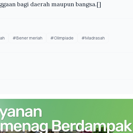
aan bagi daerah maupun bangsa.[]
ah
#Bener meriah
#Olimpiade
#Madrasah