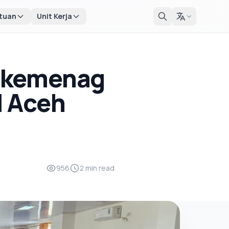
tuan
Unit Kerja
nkemenag
I Aceh
956
2 min read