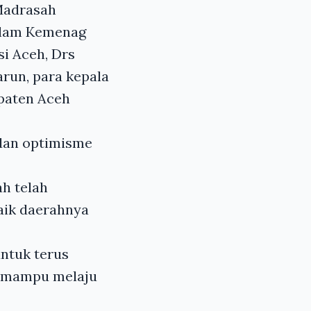
Madrasah
Islam Kemenag
i Aceh, Drs
run, para kepala
paten Aceh
dan optimisme
ah telah
ik daerahnya
ntuk terus
n mampu melaju