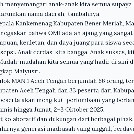
ah menyemangati anak-anak kita semua supaya b
harumkan nama daerah," tambahnya.
Kepala Kankemenag Kabupaten Bener Meriah, Ma
egaskan bahwa OMI adalah ajang yang sangat 
an, keuletan, dan daya juang para siswa secar
sepsi. Anak cerdas, kita bangga. Anak sukses, k
Mudah-mudahan kita semua yang hadir di sini 
ngkap Maiyusri.
ilok MAN 1 Aceh Tengah berjumlah 66 orang, terd
upaten Aceh Tengah dan 33 peserta dari Kabup
 peserta akan mengikuti perlombaan yang berla
Kamis hingga Jumat, 2–3 Oktober 2025.
 kolaboratif dan dukungan dari berbagai pihak
hirnya generasi madrasah yang unggul, berdaya