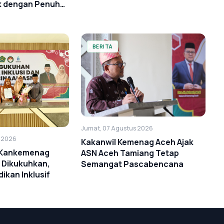
k dengan Penuh
BERITA
Jumat, 07 Agustus 2026
s 2026
Kakanwil Kemenag Aceh Ajak
i Kankemenag
ASN Aceh Tamiang Tetap
 Dikukuhkan,
Semangat Pascabencana
ikan Inklusif