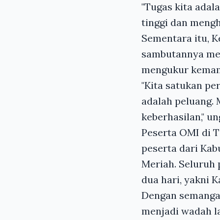
"Tugas kita adal
tinggi dan meng
Sementara itu, 
sambutannya men
mengukur kemampu
"Kita satukan per
adalah peluang. 
keberhasilan," u
Peserta OMI di T
peserta dari Kab
Meriah. Seluruh
dua hari, yakni 
Dengan semangat
menjadi wadah la