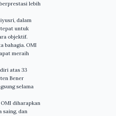
erprestasi lebih
iyusri, dalam
tepat untuk
a objektif.
ita bahagia. OMI
dapat meraih
iri atas 33
aten Bener
ngsung selama
, OMI diharapkan
 saing, dan