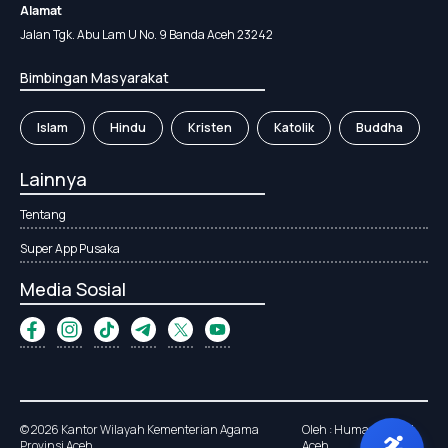
Alamat
Jalan Tgk. Abu Lam U No. 9 Banda Aceh 23242
Bimbingan Masyarakat
Islam
Hindu
Kristen
Katolik
Buddha
Lainnya
Tentang
Super App Pusaka
Media Sosial
© 2026 Kantor Wilayah Kementerian Agama
Oleh : Humas Kanwil
Provinsi Aceh
Aceh