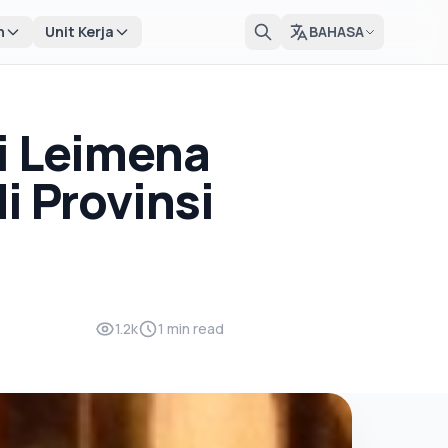
n
Unit Kerja
BAHASA
ni Leimena
i Provinsi
1.2k
1 min read