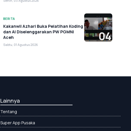
Senin, 03 Agustus 2026
BERITA
Kakanwil Azhari Buka Pelatihan Koding
dan AI Diselenggarakan PW PGMNI
04
Aceh
Sabtu, 01 Agustus 2026
Lainnya
Tentang
Super App Pusaka