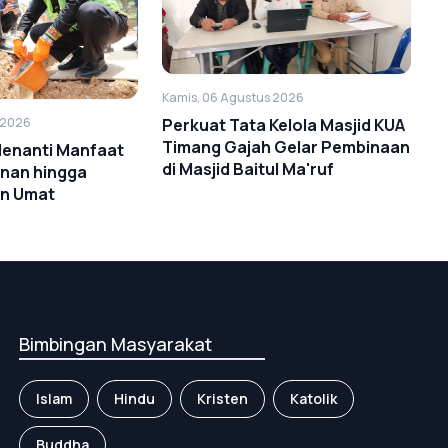
Kamis, 06 Agustus 2026
Perkuat Tata Kelola Masjid KUA
 2026
Timang Gajah Gelar Pembinaan
Menanti Manfaat
di Masjid Baitul Ma'ruf
anan hingga
n Umat
Bimbingan Masyarakat
Islam
Hindu
Kristen
Katolik
Buddha