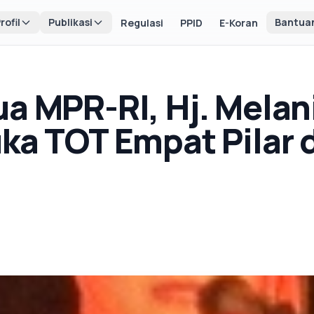
rofil
Publikasi
Bantua
Regulasi
PPID
E-Koran
ua MPR-RI, Hj. Mela
ka TOT Empat Pilar d