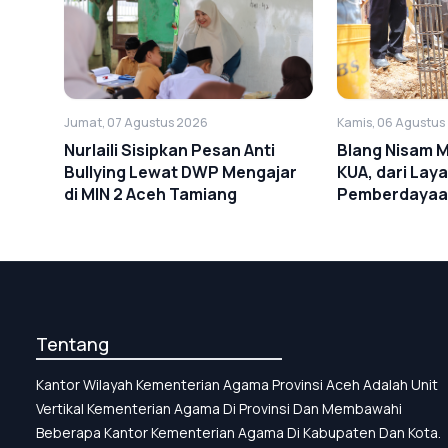
Kamis, 06 Agustus
Jumat, 07 Agustus 2026
Blang Nisam 
Nurlaili Sisipkan Pesan Anti
KUA, dari Lay
Bullying Lewat DWP Mengajar
Pemberdayaa
di MIN 2 Aceh Tamiang
Tentang
Kantor Wilayah Kementerian Agama Provinsi Aceh Adalah Unit
Vertikal Kementerian Agama Di Provinsi Dan Membawahi
Beberapa Kantor Kementerian Agama Di Kabupaten Dan Kota.