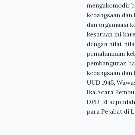
mengakomodir be
kebangsaan dan
dan organisasi k
kesatuan ini kar
dengan nilai-nil
pemahamaan keb
pembangunan ban
kebangsaan dan k
UUD 1945, Wawas
Ika.Acara Pembuk
DPD-RI sejumlah 
para Pejabat di 