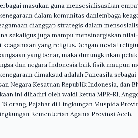
rbagai masukan guna mensosialisasikan empat
 kenegaraan dalam komunitas danlembaga kea
eagamaan dianggap strategis dalam mensosialisa
ena sekaligus juga mampu mensinergiskan nilai-
ai keagamaan yang religius.Dengan modal religiu
angsaan yang benar, maka dimungkinkan pela
gsa dan negara Indonesia baik fisik maupun me
enegaraan dimaksud adalah Pancasila sebagai f
an Negara Kesatuan Republik Indonesia, dan B
aan ini dihadiri oleh wakil ketua MPR-RI, Ang
18 orang, Pejabat di Lingkungan Muspida Provin
Lingkungan Kementerian Agama Provinsi Aceh.