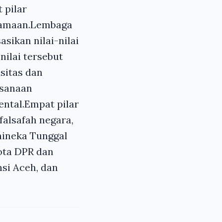
 pilar
gamaan.Lembaga
sikan nilai-nilai
nilai tersebut
sitas dan
ksanaan
ntal.Empat pilar
alsafah negara,
hineka Tunggal
gota DPR dan
si Aceh, dan