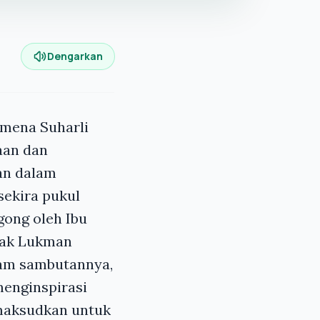
Dengarkan
imena Suharli
aan dan
an dalam
sekira pukul
gong oleh Ibu
pak Lukman
alam sambutannya,
menginspirasi
imaksudkan untuk