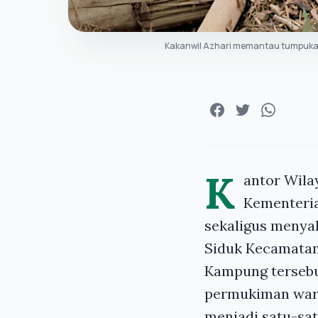
Kakanwil Azhari memantau tumpukan
K
antor Wila
Kementeri
sekaligus menya
Siduk Kecamatan
Kampung tersebu
permukiman warg
menjadi satu-sat