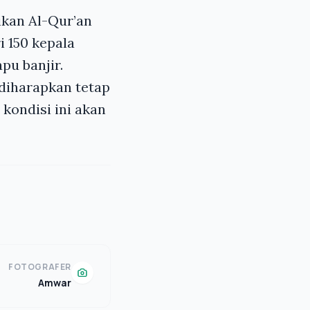
ikan Al-Qur’an
i 150 kepala
pu banjir.
diharapkan tetap
 kondisi ini akan
FOTOGRAFER
Amwar