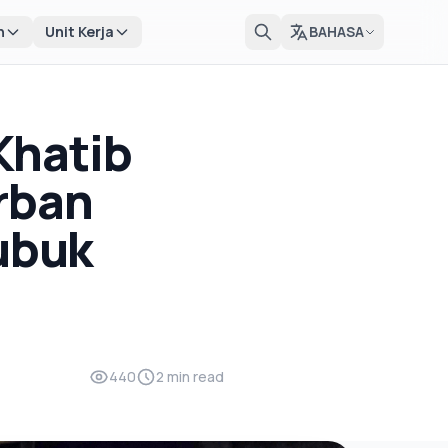
n
Unit Kerja
BAHASA
Khatib
rban
Lubuk
440
2 min read