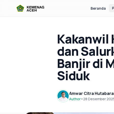
P
Beranda
Kakanwil 
dan Salur
Banjir di
Siduk
Amwar Citra Hutabara
Author
•
28 Desember 202