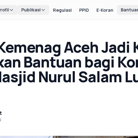
rofil
Publikasi
Bantua
Regulasi
PPID
E-Koran
Kemenag Aceh Jadi 
kan Bantuan bagi Ko
 Masjid Nurul Salam 
t
5