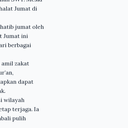
halat Jumat di
hatib jumat oleh
 Jumat ini
ari berbagai
 amil zakat
r’an,
arapkan dapat
k.
i wilayah
ap terjaga. Ia
bali pulih