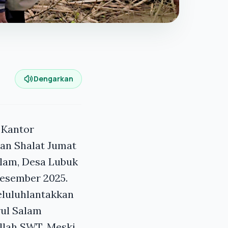
Dengarkan
 Kantor
an Shalat Jumat
alam, Desa Lubuk
esember 2025.
eluluhlantakkan
rul Salam
llah SWT. Meski