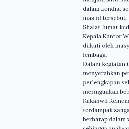
dalam kondisi se
masjid tersebut.
Shalat Jumat ked
Kepala Kantor Wi
diikuti oleh mas
lembaga.
Dalam kegiatan 
menyerahkan perl
perlengkapan sek
meringankan beb
Kakanwil Kemen
terdampak sangat
berharap dalam w
sehingga anak-an