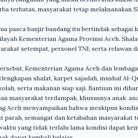
rba terbatas, masyarakat tetap melaksanakan S
ua pasca banjir bandang itu bertindak sebagai k
layah Kementerian Agama Provinsi Aceh. Shalat
yarakat setempat, personel TNI, serta relawan d
tersebut, Kementerian Agama Aceh dan lembaga
engkapan shalat, karpet sajadah, mushaf Al-Qu
olah, serta makanan siap saji. Bantuan ini dih
an masyarakat terdampak, khususnya anak-ana
ag Aceh menyampaikan bahwa meskipun kondis
 parah, semangat dan ketabahan masyarakat tet
aktu yang tidak terlalu lama kondisi dapat kem
ak dapat kembali belajar.