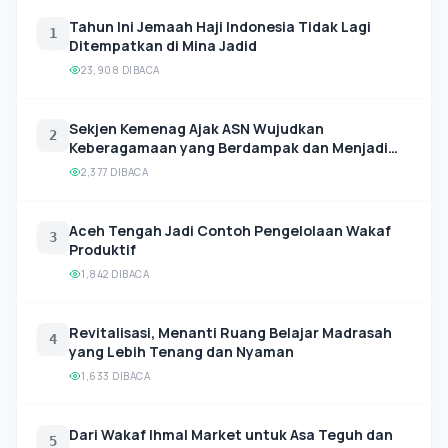
Tahun Ini Jemaah Haji Indonesia Tidak Lagi
1
Ditempatkan di Mina Jadid
23,908 DIBACA
Sekjen Kemenag Ajak ASN Wujudkan
2
Keberagamaan yang Berdampak dan Menjadi
Teladan Umat
2,377 DIBACA
Aceh Tengah Jadi Contoh Pengelolaan Wakaf
3
Produktif
1,842 DIBACA
Revitalisasi, Menanti Ruang Belajar Madrasah
4
yang Lebih Tenang dan Nyaman
1,633 DIBACA
Dari Wakaf Ihmal Market untuk Asa Teguh dan
5