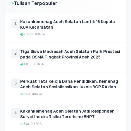
Tulisan Terpopuler
Kakankemenag Aceh Selatan Lantik 15 Kepala
1
KUA Kecamatan
2,960 DIBACA
Tiga Siswa Madrasah Aceh Selatan Raih Prestasi
2
pada OSMA Tingkat Provinsi Aceh 2025
1,818 DIBACA
Perkuat Tata Kelola Dana Pendidikan, Kemenag
3
Aceh Selatan Sosialisasikan Juknis BOP RA dan
BOS Madrasah 2026
930 DIBACA
Kakankemenag Aceh Selatan Jadi Responden
4
Survei Indeks Risiko Terorisme BNPT
844 DIBACA