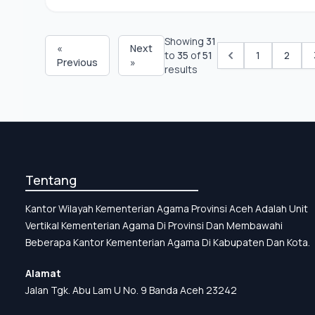
Showing
31
«
Next
to
35
of
51
1
2
Previous
»
results
Tentang
Kantor Wilayah Kementerian Agama Provinsi Aceh Adalah Unit
Vertikal Kementerian Agama Di Provinsi Dan Membawahi
Beberapa Kantor Kementerian Agama Di Kabupaten Dan Kota.
Alamat
Jalan Tgk. Abu Lam U No. 9 Banda Aceh 23242