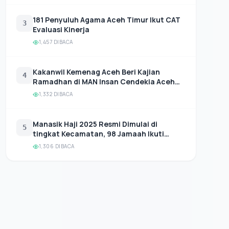
181 Penyuluh Agama Aceh Timur Ikut CAT
3
Evaluasi Kinerja
1,457 DIBACA
Kakanwil Kemenag Aceh Beri Kajian
4
Ramadhan di MAN Insan Cendekia Aceh
Timur
1,332 DIBACA
Manasik Haji 2025 Resmi Dimulai di
5
tingkat Kecamatan, 98 Jamaah Ikuti
Pembekalan Perdana di Dua Rayon.
1,306 DIBACA