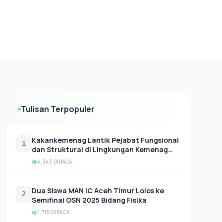
Tulisan Terpopuler
Kakankemenag Lantik Pejabat Fungsional
1
dan Struktural di Lingkungan Kemenag
Aceh Timur.
4,343 DIBACA
Dua Siswa MAN IC Aceh Timur Lolos ke
2
Semifinal OSN 2025 Bidang Fisika
1,715 DIBACA