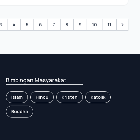
3
4
5
6
7
8
9
10
11
Bimbingan Masyarakat
Islam
Hindu
Kristen
Katolik
Buddha