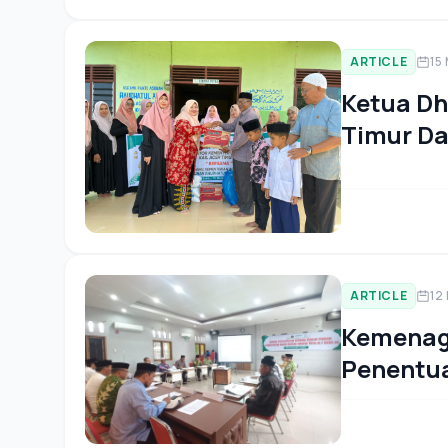
ARTICLE
15
Ketua D
Timur D
Provinsi
Asuhan 
ARTICLE
12
Kemenag 
Penentua
H/2025 