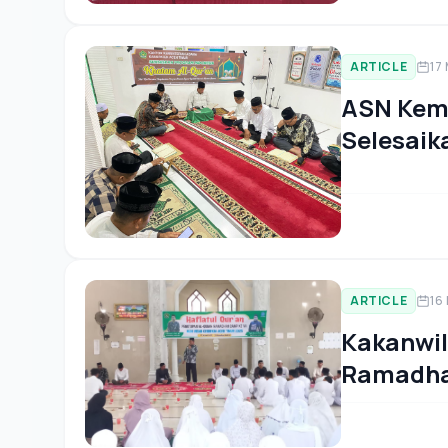
ARTICLE
17
ASN Keme
Selesaik
ARTICLE
16
Kakanwil
Ramadhan
Timur