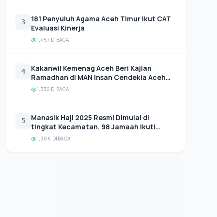
181 Penyuluh Agama Aceh Timur Ikut CAT
3
Evaluasi Kinerja
1,457 DIBACA
Kakanwil Kemenag Aceh Beri Kajian
4
Ramadhan di MAN Insan Cendekia Aceh
Timur
1,332 DIBACA
Manasik Haji 2025 Resmi Dimulai di
5
tingkat Kecamatan, 98 Jamaah Ikuti
Pembekalan Perdana di Dua Rayon.
1,306 DIBACA