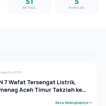
51
5
ARTIKEL
POPULER
 Agustus 2025
 7 Wafat Tersengat Listrik,
enag Aceh Timur Takziah ke
uka
Baca Selengkapnya