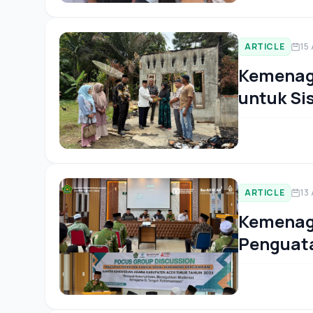
ARTICLE
15
Kemenag
untuk Si
ARTICLE
13
Kemenag 
Penguata
Bernuan