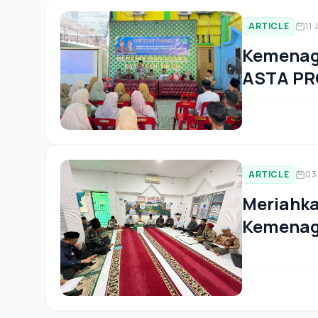
ARTICLE
11 
Kemenag
ASTA PR
Kurikulu
ARTICLE
03
Meriahka
Kemenag 
Kegiatan