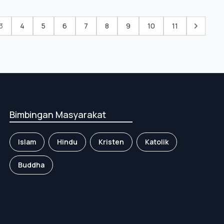
3
4
5
6
7
8
9
10
11
Bimbingan Masyarakat
Islam
Hindu
Kristen
Katolik
Buddha