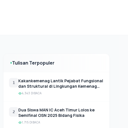
Tulisan Terpopuler
Kakankemenag Lantik Pejabat Fungsional
1
dan Struktural di Lingkungan Kemenag
Aceh Timur.
4,343 DIBACA
Dua Siswa MAN IC Aceh Timur Lolos ke
2
Semifinal OSN 2025 Bidang Fisika
1,715 DIBACA