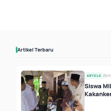
Artikel Terbaru
ARTICLE
20
Siswa MIN
Kakankem
Rumah D