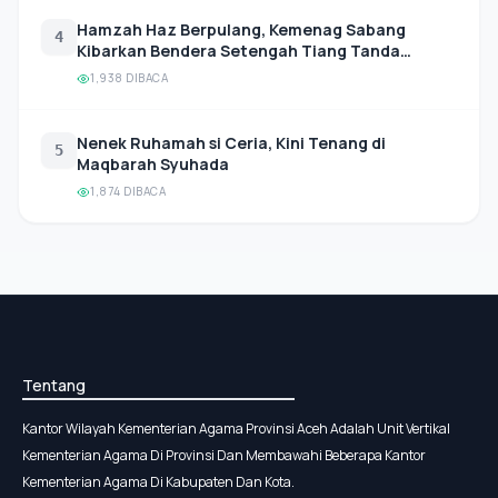
Hamzah Haz Berpulang, Kemenag Sabang
4
Kibarkan Bendera Setengah Tiang Tanda
Belasungkawa
1,938 DIBACA
Nenek Ruhamah si Ceria, Kini Tenang di
5
Maqbarah Syuhada
1,874 DIBACA
Tentang
Kantor Wilayah Kementerian Agama Provinsi Aceh Adalah Unit Vertikal
Kementerian Agama Di Provinsi Dan Membawahi Beberapa Kantor
Kementerian Agama Di Kabupaten Dan Kota.