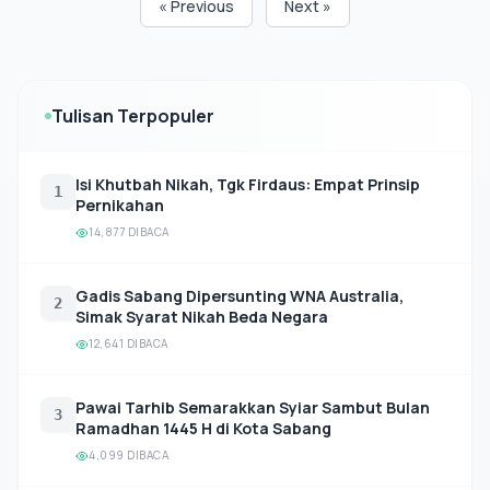
« Previous
Next »
Tulisan Terpopuler
Isi Khutbah Nikah, Tgk Firdaus: Empat Prinsip
1
Pernikahan
14,877 DIBACA
Gadis Sabang Dipersunting WNA Australia,
2
Simak Syarat Nikah Beda Negara
12,641 DIBACA
Pawai Tarhib Semarakkan Syiar Sambut Bulan
3
Ramadhan 1445 H di Kota Sabang
4,099 DIBACA