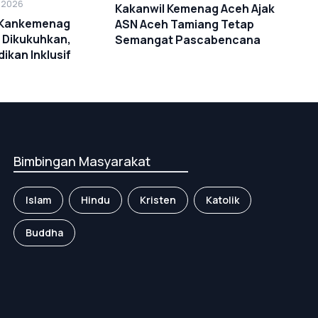
s 2026
Kakanwil Kemenag Aceh Ajak
i Kankemenag
ASN Aceh Tamiang Tetap
 Dikukuhkan,
Semangat Pascabencana
ikan Inklusif
Bimbingan Masyarakat
Islam
Hindu
Kristen
Katolik
Buddha