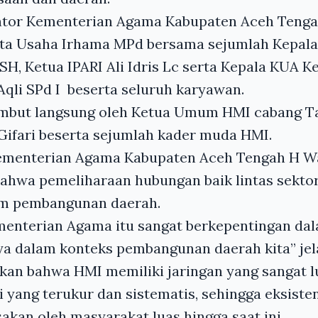
ntor Kementerian Agama Kabupaten Aceh Teng
ta Usaha Irhama MPd bersama sejumlah Kepala 
SH, Ketua IPARI Ali Idris Lc serta Kepala KUA 
qli SPd I beserta seluruh karyawan.
mbut langsung oleh Ketua Umum HMI cabang T
Gifari beserta sejumlah kader muda HMI.
Kementerian Agama Kabupaten Aceh Tengah H 
hwa pemeliharaan hubungan baik lintas sekto
lam pembangunan daerah.
enterian Agama itu sangat berkepentingan d
ya dalam konteks pembangunan daerah kita” jel
an bahwa HMI memiliki jaringan yang sangat l
i yang terukur dan sistematis, sehingga eksiste
sakan oleh masyarakat luas hingga saat ini.