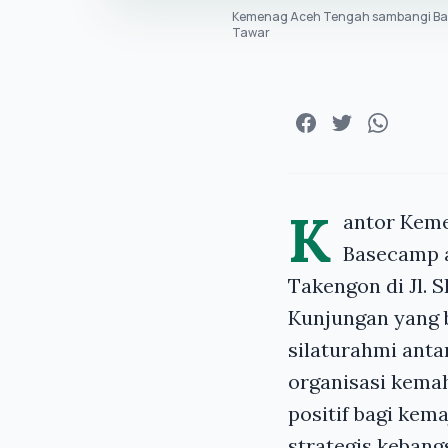
Kemenag Aceh Tengah sambangi Base
Tawar
K
antor Kem
Basecamp a
Takengon di Jl. S
Kunjungan yang 
silaturahmi ant
organisasi kema
positif bagi kema
strategis kebang