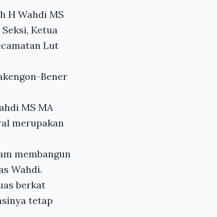
ah H Wahdi MS
Seksi, Ketua
Kecamatan Lut
akengon-Bener
Wahdi MS MA
ral merupakan
alam membangun
as Wahdi.
uas berkat
nsinya tetap