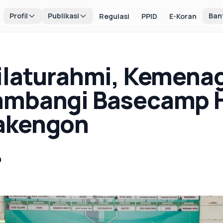
Profil
Publikasi
Ban
Regulasi
PPID
E-Koran
ilaturahmi, Kemena
ambangi Basecamp 
akengon
a