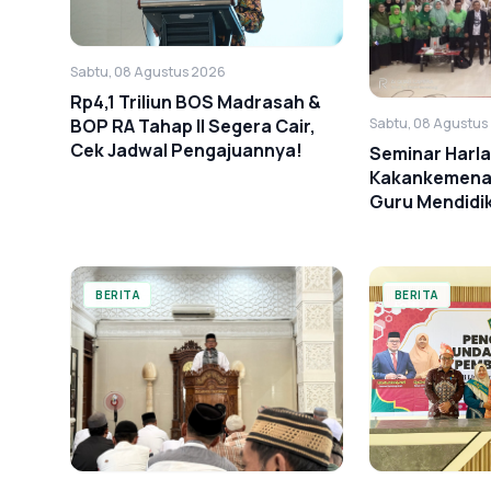
Sabtu, 08 Agustus 2026
Rp4,1 Triliun BOS Madrasah &
Sabtu, 08 Agustus
BOP RA Tahap II Segera Cair,
Cek Jadwal Pengajuannya!
Seminar Harl
Kakankemenag
Guru Mendidi
Cinta
BERITA
BERITA