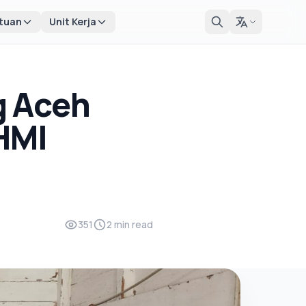
tuan
Unit Kerja
g Aceh
HMI
351
2 min read