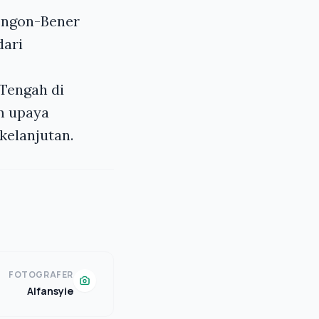
engon-Bener
dari
Tengah di
am upaya
elanjutan.
FOTOGRAFER
Alfansyie