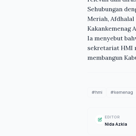
Sehubungan deng
Meriah, Afdhalal
Kakankemenag A
Ia menyebut bah
sekretariat HMI 
membangun Kabup
#hmi
#kemenag
EDITOR
Nida Azkia