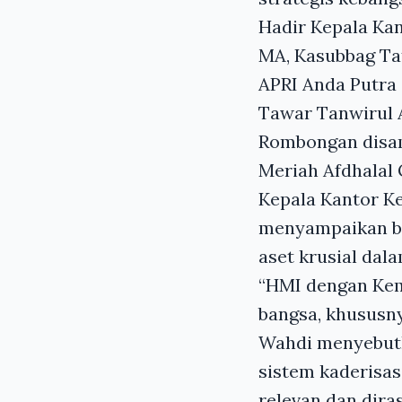
Hadir Kepala Ka
MA, Kasubbag Ta
APRI Anda Putra 
Tawar Tanwirul A
Rombongan disa
Meriah Afdhalal 
Kepala Kantor 
menyampaikan ba
aset krusial da
“HMI dengan Kem
bangsa, khususn
Wahdi menyebutk
sistem kaderisas
relevan dan dira