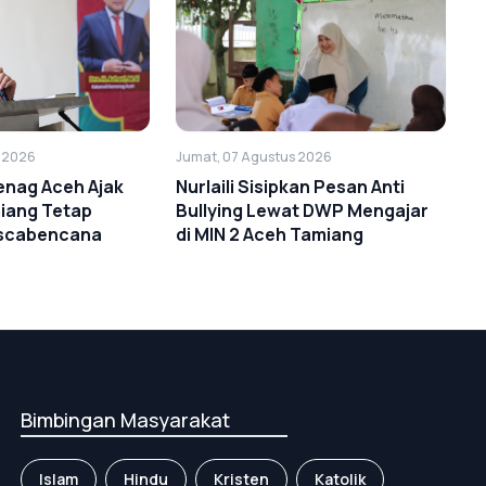
s 2026
Jumat, 07 Agustus 2026
enag Aceh Ajak
Nurlaili Sisipkan Pesan Anti
iang Tetap
Bullying Lewat DWP Mengajar
scabencana
di MIN 2 Aceh Tamiang
Bimbingan Masyarakat
Islam
Hindu
Kristen
Katolik