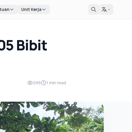
tuan
Unit Kerja
5 Bibit
299
1 min read