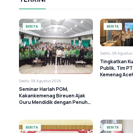
BERITA
BERITA
Sabtu, 08 Agustus
Tingkatkan Ku
Publik, Tim P
Kemenag Ace
ke BSI Landm
Sabtu, 08 Agustus 2026
Seminar Harlah PGM,
Kakankemenag Bireuen Ajak
Guru Mendidik dengan Penuh
Cinta
BERITA
BERITA