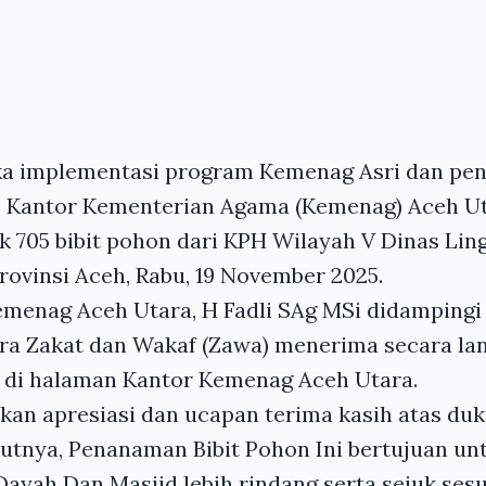
ka implementasi program Kemenag Asri dan pe
i, Kantor Kementerian Agama (Kemenag) Aceh U
k 705 bibit pohon dari KPH Wilayah V Dinas Li
ovinsi Aceh, Rabu, 19 November 2025.
menag Aceh Utara, H Fadli SAg MSi didampingi
ra Zakat dan Wakaf (Zawa) menerima secara la
t di halaman Kantor Kemenag Aceh Utara.
kan apresiasi dan ucapan terima kasih atas du
tnya, Penanaman Bibit Pohon Ini bertujuan un
ayah Dan Masjid lebih rindang serta sejuk ses