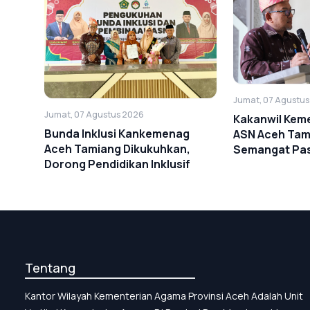
Jumat, 07 Agustu
Jumat, 07 Agustus 2026
Kakanwil Kem
Bunda Inklusi Kankemenag
ASN Aceh Tam
Aceh Tamiang Dikukuhkan,
Semangat Pa
Dorong Pendidikan Inklusif
Tentang
Kantor Wilayah Kementerian Agama Provinsi Aceh Adalah Unit