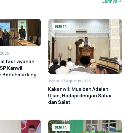
Lainnya
BERITA
 2026
alitas Layanan
TSP Kanwil
h Benchmarking
ark
Jumat, 07 Agustus 2026
Kakanwil: Musibah Adalah
Ujian, Hadapi dengan Sabar
dan Salat
BERITA