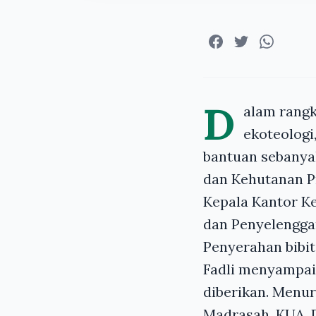
D
alam rang
ekoteolog
bantuan sebanya
dan Kehutanan Pr
Kepala Kantor Ke
dan Penyelengga
Penyerahan bibi
Fadli menyampai
diberikan.
Menuru
Madrasah, KUA, D