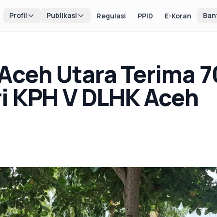
Profil
Publikasi
Ban
Regulasi
PPID
E-Koran
ceh Utara Terima 70
i KPH V DLHK Aceh
5