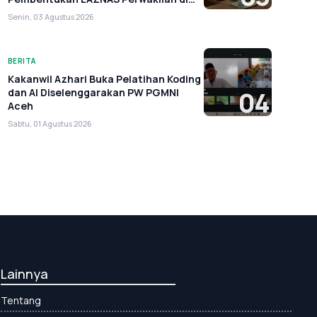
Aceh
Senin, 03 Agustus 2026
BERITA
Kakanwil Azhari Buka Pelatihan Koding
dan AI Diselenggarakan PW PGMNI
04
Aceh
Sabtu, 01 Agustus 2026
Lainnya
Tentang