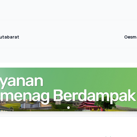
utabarat
Oesma