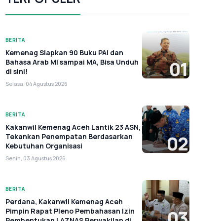
BERITA
Kemenag Siapkan 90 Buku PAI dan
Bahasa Arab MI sampai MA, Bisa Unduh
01
di sini!
Selasa, 04 Agustus 2026
BERITA
Kakanwil Kemenag Aceh Lantik 23 ASN,
Tekankan Penempatan Berdasarkan
02
Kebutuhan Organisasi
Senin, 03 Agustus 2026
BERITA
Perdana, Kakanwil Kemenag Aceh
Pimpin Rapat Pleno Pembahasan Izin
03
Pembentukan LAZNAS Perwakilan di