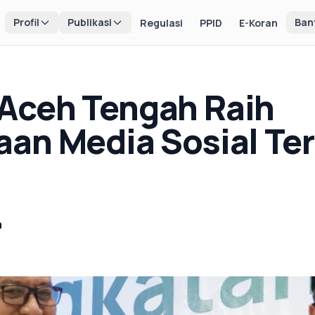
Profil
Publikasi
Ban
Regulasi
PPID
E-Koran
Aceh Tengah Raih
an Media Sosial Terb
a