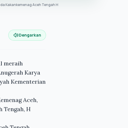
epada Kakankemenag Aceh Tengah H
Dengarkan
l meraih
 Anugerah Karya
ayah Kementerian
 Kemenag Aceh,
h Tengah, H
Aceh Tengah