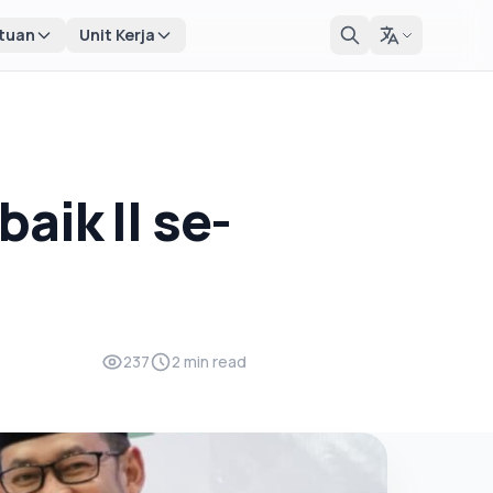
tuan
Unit Kerja
aik II se-
237
2 min read