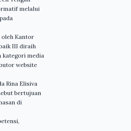
ormatif melalui
epada
h oleh Kantor
ik III diraih
 kategori media
ibutor website
 Rina Elisiva
ebut bertujuan
masan di
etensi,