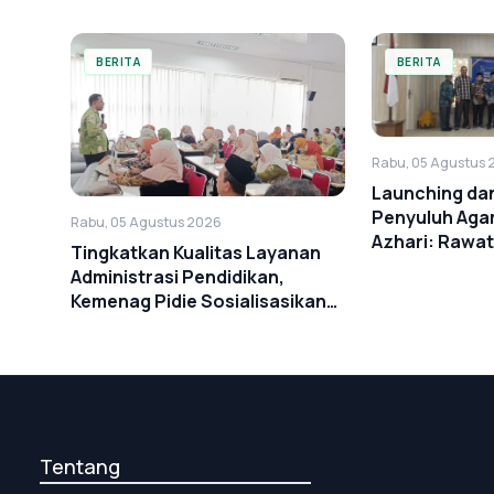
BERITA
BERITA
Rabu, 05 Agustus 
Launching da
Penyuluh Aga
Rabu, 05 Agustus 2026
Azhari: Rawa
Tingkatkan Kualitas Layanan
Administrasi Pendidikan,
Kemenag Pidie Sosialisasikan
Juknis Penerbitan Ijazah
Tentang