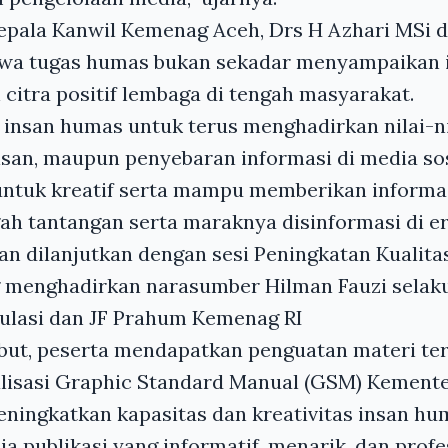
Kepala Kanwil Kemenag Aceh, Drs H Azhari MSi
a tugas humas bukan sekadar menyampaikan in
itra positif lembaga di tengah masyarakat.
 insan humas untuk terus menghadirkan nilai-ni
lisan, maupun penyebaran informasi di media sosi
untuk kreatif serta mampu memberikan informas
ah tantangan serta maraknya disinformasi di era 
an dilanjutkan dengan sesi Peningkatan Kualit
menghadirkan narasumber Hilman Fauzi selaku
lasi dan JF Prahum Kemenag RI
but, peserta mendapatkan penguatan materi ter
ialisasi Graphic Standard Manual (GSM) Kemen
ningkatkan kapasitas dan kreativitas insan h
a publikasi yang informatif, menarik, dan profes