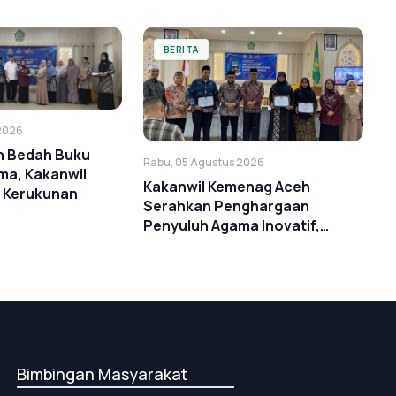
BERITA
2026
n Bedah Buku
Rabu, 05 Agustus 2026
ma, Kakanwil
Kakanwil Kemenag Aceh
t Kerukunan
Serahkan Penghargaan
Penyuluh Agama Inovatif,
Inspiratif, dan Dedikatif
Bimbingan Masyarakat