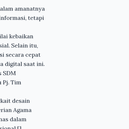
 dalam amanatnya
formasi, tetapi
lai kebaikan
al. Selain itu,
i secara cepat
digital saat ini.
as SDM
 Pj. Tim
kait desain
terian Agama
umas dalam
ional.[]