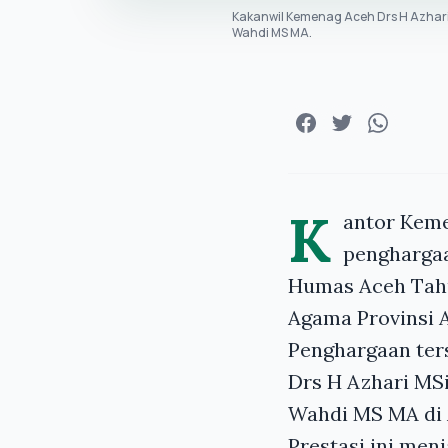
Kakanwil Kemenag Aceh Drs H Azhar
Wahdi MS MA.
K
antor Keme
penghargaa
Humas Aceh Tahu
Agama Provinsi 
Penghargaan ter
Drs H Azhari MS
Wahdi MS MA di A
Prestasi ini me