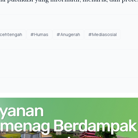
cehtengah
#Humas
#Anugerah
#Mediasosial