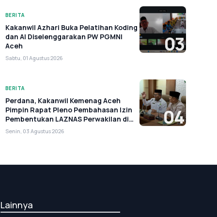
BERITA
Kakanwil Azhari Buka Pelatihan Koding
dan AI Diselenggarakan PW PGMNI
03
Aceh
Sabtu, 01 Agustus 2026
BERITA
Perdana, Kakanwil Kemenag Aceh
Pimpin Rapat Pleno Pembahasan Izin
04
Pembentukan LAZNAS Perwakilan di
Aceh
Senin, 03 Agustus 2026
Lainnya