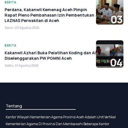
BERITA
Perdana, Kakanwil Kemenag Aceh Pimpin
Rapat Pleno Pembahasan Izin Pembentukan
03
LAZNAS Perwakilan di Aceh
Senin, 03 Agustus 2026
BERITA
Kakanwil Azhari Buka Pelatihan Koding dan AI
Diselenggarakan PW PGMNI Aceh
04
Sabtu, 01 Agustus 2026
Tentang
Kantor Wilayah Kementerian Agama Provinsi Aceh Adalah Unit Vertikal
Kementerian Agama Di Provinsi Dan Membawahi Beberapa Kantor