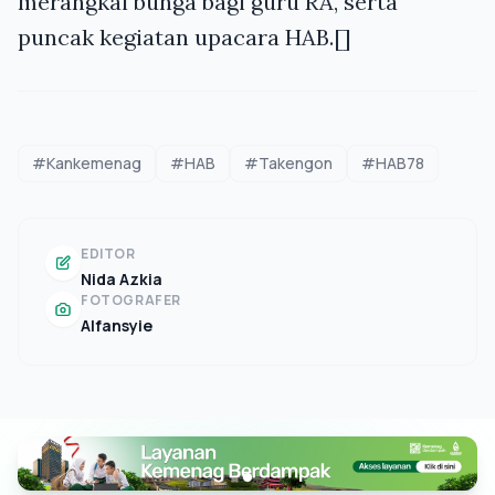
merangkai bunga bagi guru RA, serta
puncak kegiatan upacara HAB.[]
#Kankemenag
#HAB
#Takengon
#HAB78
EDITOR
Nida Azkia
FOTOGRAFER
Alfansyie