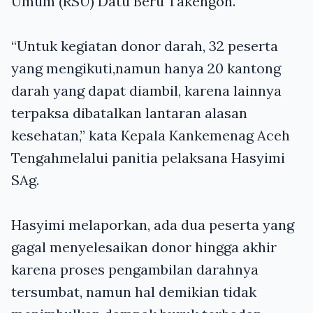
Umum (RSU) Datu Beru Takengon.
“Untuk kegiatan donor darah, 3
2
peserta
yang mengikuti,
namun
hanya
20
kantong
darah yang
dapat diambil
, karena lainnya
terpaksa dibatalkan lantaran
alasan
kesehatan
,” kata Kepala Kankemenag Aceh
Tengah
melalui panitia pelaksana Hasyimi
SAg.
Hasyimi melaporkan, ada dua peserta yang
gagal menyelesaikan donor hingga akhir
karena proses pengambilan darahnya
tersumbat, namun hal demikian tidak