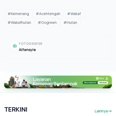
#Kemenang
#Acehtengah
#Wakaf
#Wakafhutan
#Gogreen
#Hutan
FOTOGRAFER
Alfansyie
TERKINI
Lainnya