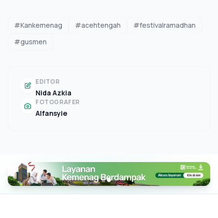
#Kankemenag
#acehtengah
#festivalramadhan
#gusmen
EDITOR
Nida Azkia
FOTOGRAFER
Alfansyie