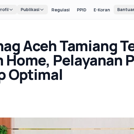
rofil
Publikasi
Bantua
Regulasi
PPID
E-Koran
ag Aceh Tamiang T
 Home, Pelayanan P
p Optimal