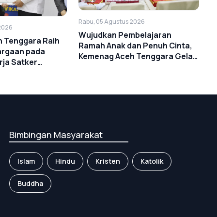
Rabu, 05 Agustus 2026
2026
Wujudkan Pembelajaran
 Tenggara Raih
Ramah Anak dan Penuh Cinta,
argaan pada
Kemenag Aceh Tenggara Gelar
rja Satker
Bimtek Implementasi Deep
ahun 2026
Learning dalam Kurikulum
Merdeka
Bimbingan Masyarakat
Islam
Hindu
Kristen
Katolik
Buddha