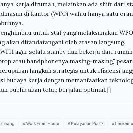
nya kerja dirumah, melainkan ada shift dari sta
dinasan di kantor (WFO) walau hanya satu oran
imbuhnya.
a menghimbau untuk staf yang melaksanakan WF
ng akan ditandatangani oleh atasan langsung.
 WFH agar selalu stanby dan bekerja dari ruma
top atau handphonenya masing-masing," pesa
rupakan langkah strategis untuk efisiensi ang
asi budaya kerja dengan memanfaatkan teknolog
an publik akan tetap berjalan optimal.[]
amiang
#Work From Home
#Pelayanan Publik
#Kankeme