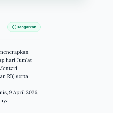
Dengarkan
 menerapkan
p hari Jum'at
 Menteri
an RB) serta
s, 9 April 2026,
nnya