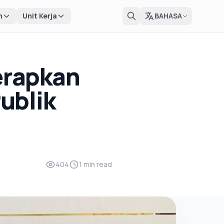
n
Unit Kerja
BAHASA
erapkan
ublik
404
1 min read