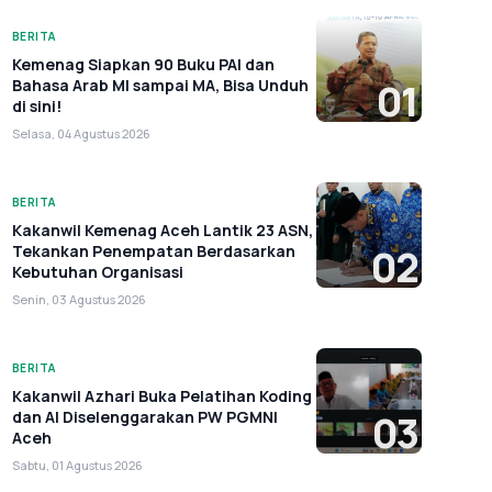
BERITA
Kemenag Siapkan 90 Buku PAI dan
Bahasa Arab MI sampai MA, Bisa Unduh
01
di sini!
Selasa, 04 Agustus 2026
BERITA
Kakanwil Kemenag Aceh Lantik 23 ASN,
Tekankan Penempatan Berdasarkan
02
Kebutuhan Organisasi
Senin, 03 Agustus 2026
BERITA
Kakanwil Azhari Buka Pelatihan Koding
dan AI Diselenggarakan PW PGMNI
03
Aceh
Sabtu, 01 Agustus 2026