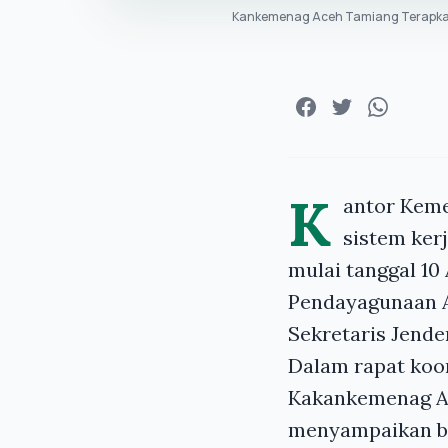
Kankemenag Aceh Tamiang Terapkan 
K
antor Kem
sistem ker
mulai tanggal 10
Pendayagunaan A
Sekretaris Jend
Dalam rapat koor
Kakankemenag A
menyampaikan ba