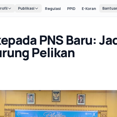
rofil
Publikasi
Bantua
Regulasi
PPID
E-Koran
kepada PNS Baru: Ja
urung Pelikan