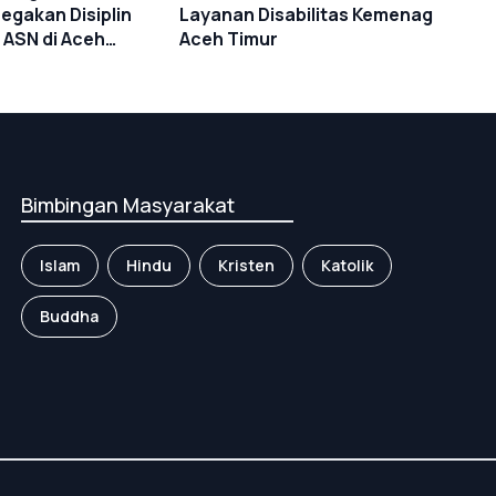
gakan Disiplin
Layanan Disabilitas Kemenag
 ASN di Aceh
Aceh Timur
Bimbingan Masyarakat
Islam
Hindu
Kristen
Katolik
Buddha