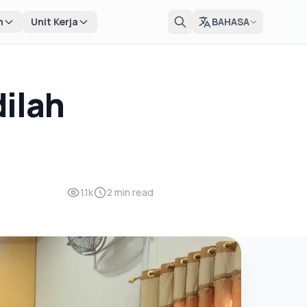
n
Unit Kerja
BAHASA
dilah
1.1k
2 min read