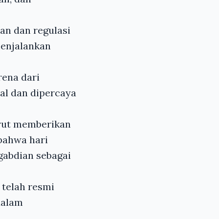
an dan regulasi
enjalankan
rena dari
nal dan dipercaya
urut memberikan
bahwa hari
gabdian sebagai
 telah resmi
dalam