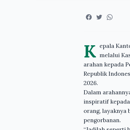
K
epala Kant
melalui Ka
arahan kepada Pe
Republik Indones
2026.
Dalam arahannya
inspiratif kepad
orang, layaknya 
pengorbanan.
“Jadilah seperti