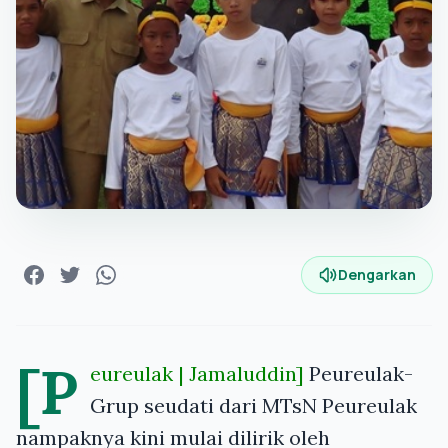
Dengarkan
[P
eureulak | Jamaluddin]
Peureulak-
Grup seudati dari MTsN Peureulak
nampaknya kini mulai dilirik oleh