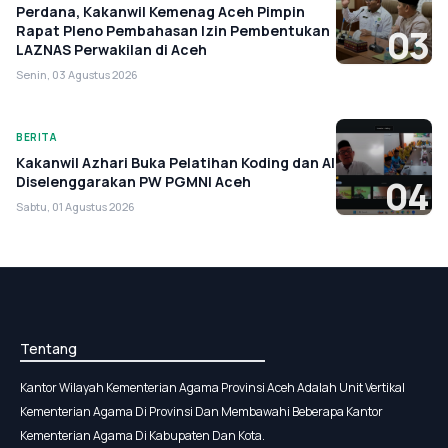
Perdana, Kakanwil Kemenag Aceh Pimpin
Rapat Pleno Pembahasan Izin Pembentukan
03
LAZNAS Perwakilan di Aceh
Senin, 03 Agustus 2026
BERITA
Kakanwil Azhari Buka Pelatihan Koding dan AI
Diselenggarakan PW PGMNI Aceh
04
Sabtu, 01 Agustus 2026
Tentang
Kantor Wilayah Kementerian Agama Provinsi Aceh Adalah Unit Vertikal
Kementerian Agama Di Provinsi Dan Membawahi Beberapa Kantor
Kementerian Agama Di Kabupaten Dan Kota.