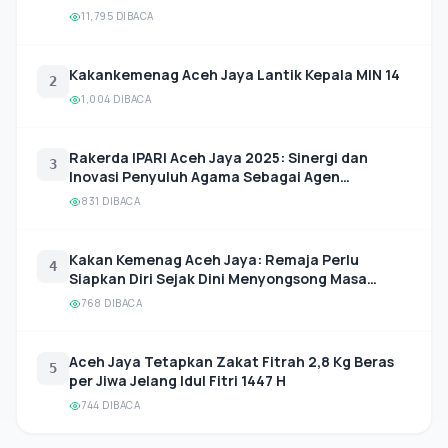
Zakat kepada Mustahik
11,795 DIBACA
Kakankemenag Aceh Jaya Lantik Kepala MIN 14
2
1,004 DIBACA
Rakerda IPARI Aceh Jaya 2025: Sinergi dan
3
Inovasi Penyuluh Agama Sebagai Agen
Perubahan Sosial dan Moral Umat Beragama
831 DIBACA
Kakan Kemenag Aceh Jaya: Remaja Perlu
4
Siapkan Diri Sejak Dini Menyongsong Masa
Depan
768 DIBACA
Aceh Jaya Tetapkan Zakat Fitrah 2,8 Kg Beras
5
per Jiwa Jelang Idul Fitri 1447 H
744 DIBACA