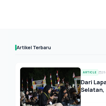
Artikel Terbaru
ARTICLE
25
Dari Lap
Selatan
untuk Ne