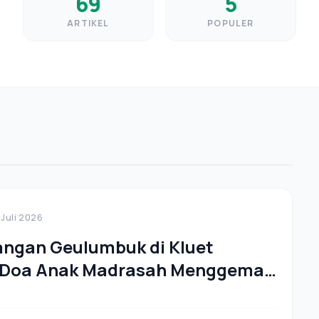
69
5
ARTIKEL
POPULER
 Juli 2026
angan Geulumbuk di Kluet
, Doa Anak Madrasah Menggema
geri