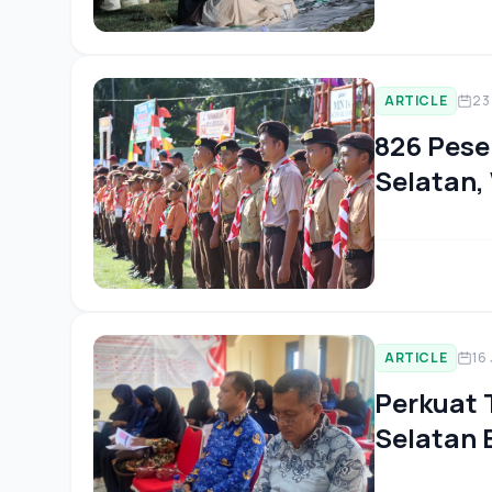
ARTICLE
23
826 Pese
Selatan,
Generas
ARTICLE
16
Perkuat 
Selatan 
Pembangu