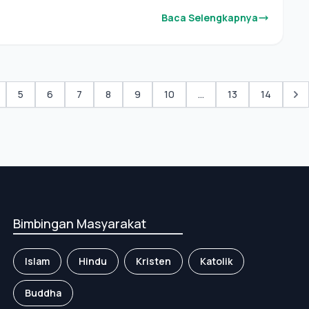
Baca Selengkapnya
5
6
7
8
9
10
...
13
14
Bimbingan Masyarakat
Islam
Hindu
Kristen
Katolik
Buddha