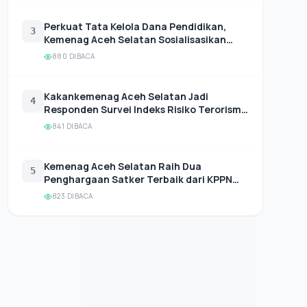
Perkuat Tata Kelola Dana Pendidikan,
3
Kemenag Aceh Selatan Sosialisasikan
Juknis BOP RA dan BOS Madrasah 2026
880 DIBACA
Kakankemenag Aceh Selatan Jadi
4
Responden Survei Indeks Risiko Terorisme
BNPT
841 DIBACA
Kemenag Aceh Selatan Raih Dua
5
Penghargaan Satker Terbaik dari KPPN
Tapaktuan
823 DIBACA