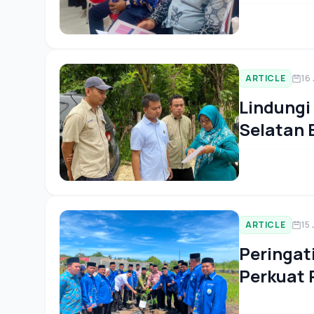
ARTICLE
16
Lindungi
Selatan 
Lakukan 
Tiga Ke
ARTICLE
15
Peringat
Perkuat 
Ekoteolo