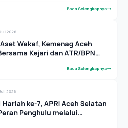
Baca Selengkapnya
 Juli 2026
 Aset Wakaf, Kemenag Aceh
Bersama Kejari dan ATR/BPN
Pengukuran Lima Persil Tanah di
Baca Selengkapnya
camatan
 Juli 2026
i Harlah ke-7, APRI Aceh Selatan
Peran Penghulu melalui
gi dan Penguatan Ketahanan