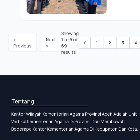
Keluarga
Showing
«
Next
1
to
5
of
1
2
3
4
Previous
»
69
results
Tentang
Kantor Wilayah Kementerian Agama Provinsi Aceh Adalah Unit
Vertikal Kementerian Agama Di Provinsi Dan Membawahi
Beberapa Kantor Kementerian Agama Di Kabupaten Dan Kota.