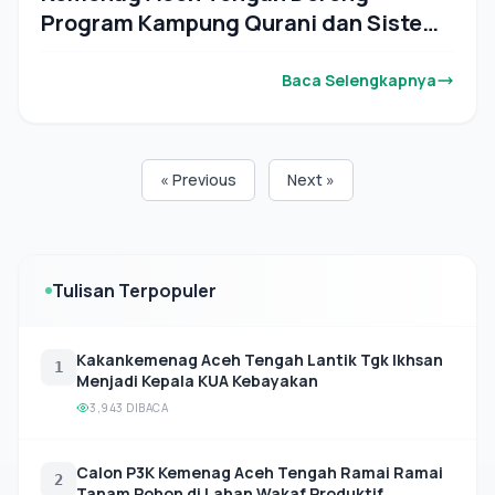
Program Kampung Qurani dan Sistem
Peringatan Dini
Baca Selengkapnya
« Previous
Next »
Tulisan Terpopuler
Kakankemenag Aceh Tengah Lantik Tgk Ikhsan
1
Menjadi Kepala KUA Kebayakan
3,943 DIBACA
Calon P3K Kemenag Aceh Tengah Ramai Ramai
2
Tanam Pohon di Lahan Wakaf Produktif