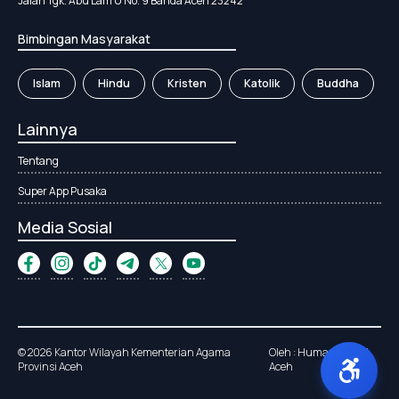
Jalan Tgk. Abu Lam U No. 9 Banda Aceh 23242
Bimbingan Masyarakat
Islam
Hindu
Kristen
Katolik
Buddha
Lainnya
Tentang
Super App Pusaka
Media Sosial
© 2026 Kantor Wilayah Kementerian Agama
Oleh : Humas Kanwil
Provinsi Aceh
Aceh