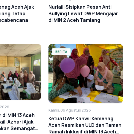
enag Aceh Ajak
Nurlaili Sisipkan Pesan Anti
iang Tetap
Bullying Lewat DWP Mengajar
scabencana
di MIN 2 Aceh Tamiang
BERITA
 2026
Kamis, 06 Agustus 2026
di MIN 13 Aceh
Ketua DWP Kanwil Kemenag
aili Azhari Ajak
Aceh Resmikan ULD dan Taman
hkan Semangat
Ramah Inklusif di MIN 13 Aceh