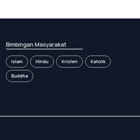
Timur
Bimbingan Masyarakat
Islam
Hindu
Kristen
Katolik
Buddha