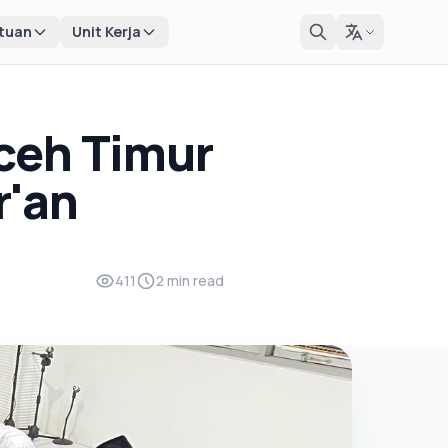
tuan
Unit Kerja
ceh Timur
r'an
411
2 min read