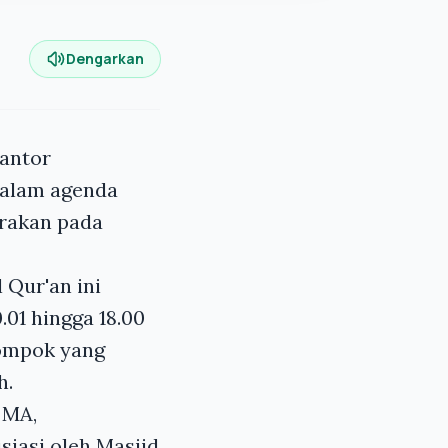
Dengarkan
Kantor
dalam agenda
arakan pada
 Qur'an ini
.01 hingga 18.00
lompok yang
h.
 MA,
iasi oleh Masjid