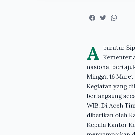
A
paratur Si
Kementeria
nasional bertaju
Minggu 16 Maret 
Kegiatan yang di
berlangsung seca
WIB. Di Aceh Ti
diberikan oleh 
Kepala Kantor K
menyampaikan du