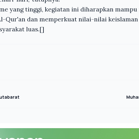
me yang tinggi, kegiatan ini diharapkan mam
l-Qur'an dan memperkuat nilai-nilai keislaman
syarakat luas.[]
utabarat
Muha