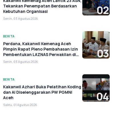
Kakanwil Kemenag Aceh Lantik 23 ASN,
Tekankan Penempatan Berdasarkan
02
Kebutuhan Organisasi
Senin, 03 Agustus 2026
BERITA
Perdana, Kakanwil Kemenag Aceh
Pimpin Rapat Pleno Pembahasan Izin
03
Pembentukan LAZNAS Perwakilan di
Aceh
Senin, 03 Agustus 2026
BERITA
Kakanwil Azhari Buka Pelatihan Koding
dan AI Diselenggarakan PW PGMNI
04
Aceh
Sabtu, 01 Agustus 2026