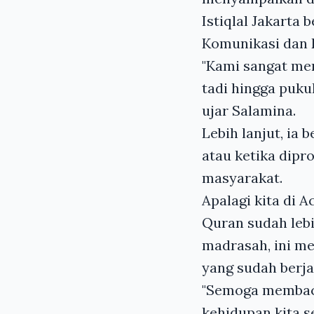
Istiqlal Jakarta
Komunikasi dan D
"Kami sangat men
tadi hingga pukul
ujar Salamina.
Lebih lanjut, ia
atau ketika dipr
masyarakat.
Apalagi kita di
Quran sudah lebi
madrasah, ini m
yang sudah berja
"Semoga membaca
kehidupan kita se