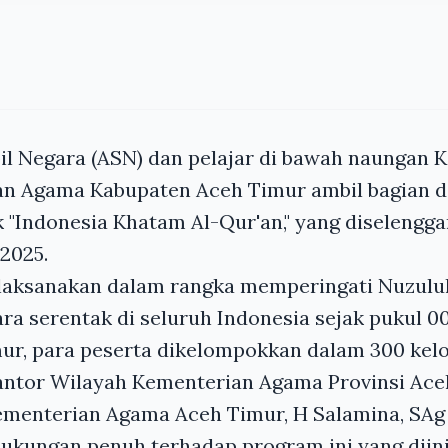
pil Negara (ASN) dan pelajar di bawah naungan 
n Agama Kabupaten Aceh Timur ambil bagian 
k "Indonesia Khatam Al-Qur'an," yang diselengg
2025.
laksanakan dalam rangka memperingati Nuzulul
ra serentak di seluruh Indonesia sejak pukul 00
mur, para peserta dikelompokkan dalam 300 ke
Kantor Wilayah Kementerian Agama Provinsi Ace
ementerian Agama Aceh Timur, H Salamina, SAg
kungan penuh terhadap program ini yang diinis