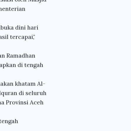
menterian
buka dini hari
il tercapai,"
ulan Ramadhan
rapkan di tengah
nakan khatam Al-
quran di seluruh
a Provinsi Aceh
tengah