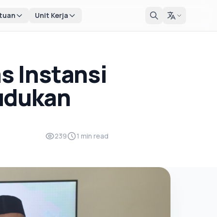
tuan
Unit Kerja
as Instansi
udukan
239
1 min read