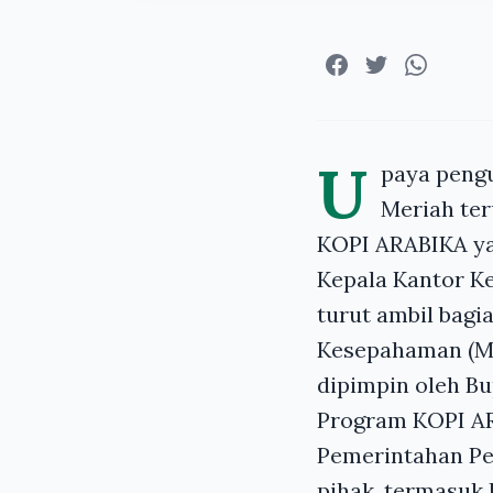
U
paya peng
Meriah ter
KOPI ARABIKA ya
Kepala Kantor K
turut ambil bag
Kesepahaman (Mo
dipimpin oleh Bu
Program KOPI AR
Pemerintahan Pe
pihak, termasuk