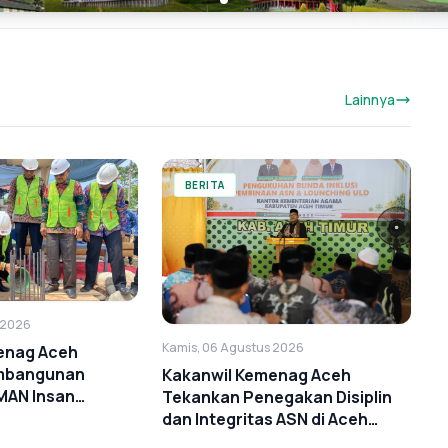
Lainnya
BERITA
 2026
Kamis, 06 Agustus 2026
enag Aceh
mbangunan
Kakanwil Kemenag Aceh
MAN Insan
Tekankan Penegakan Disiplin
h Timur Harus
dan Integritas ASN di Aceh
an Tepat Waktu
Timur