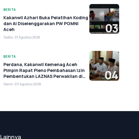
BERITA
Kakanwil Azhari Buka Pelatihan Koding
dan AI Diselenggarakan PW PGMNI
03
Aceh
Sabtu, 01 Agustus 2026
BERITA
Perdana, Kakanwil Kemenag Aceh
Pimpin Rapat Pleno Pembahasan Izin
04
Pembentukan LAZNAS Perwakilan di
Aceh
Senin, 03 Agustus 2026
Lainnya