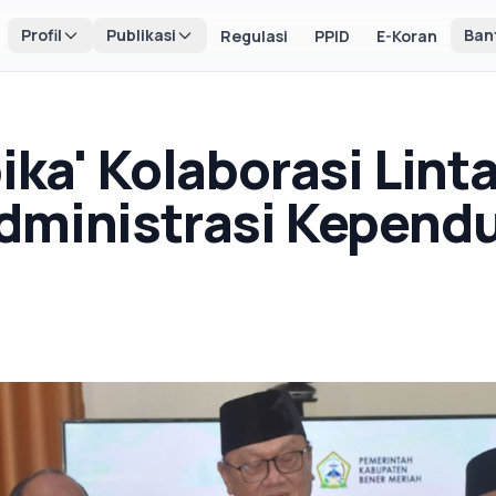
Profil
Publikasi
Ban
Regulasi
PPID
E-Koran
ika' Kolaborasi Lint
dministrasi Kepend