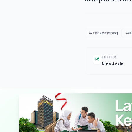
#Kankemenag
#Ka
EDITOR
Nida Azkia