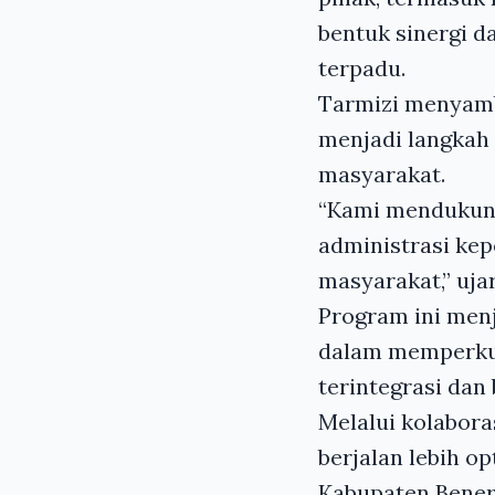
bentuk sinergi 
terpadu.
Tarmizi menyambu
menjadi langkah
masyarakat.
“Kami mendukung
administrasi kep
masyarakat,” uja
Program ini men
dalam memperkua
terintegrasi dan
Melalui kolabora
berjalan lebih o
Kabupaten Bener