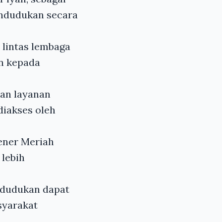
endudukan secara
 lintas lembaga
n kepada
an layanan
diakses oleh
ener Meriah
lebih
endudukan dapat
syarakat