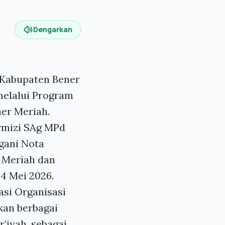
Dengarkan
 Kabupaten Bener
melalui Program
er Meriah.
rmizi SAg MPd
gani Nota
 Meriah dan
 4 Mei 2026.
si Organisasi
kan berbagai
’iyah, sebagai