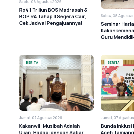
Sabtu, 08 Agustus 2026
Rp4,1 Triliun BOS Madrasah &
Sabtu, 08 Agustus
BOP RA Tahap II Segera Cair,
Cek Jadwal Pengajuannya!
Seminar Harl
Kakankemenag
Guru Mendidi
Cinta
BERITA
BERITA
Jumat, 07 Agustus 2026
Jumat, 07 Agustu
Kakanwil: Musibah Adalah
Bunda Inklus
Ujian, Hadapi dengan Sabar
Aceh Tamiang