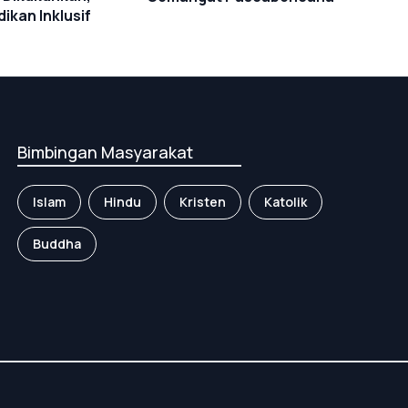
ikan Inklusif
Bimbingan Masyarakat
Islam
Hindu
Kristen
Katolik
Buddha