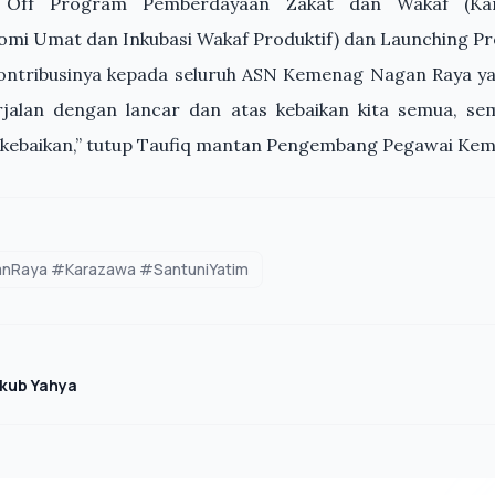
ck Off Program Pemberdayaan Zakat dan Wakaf (K
mi Umat dan Inkubasi Wakaf Produktif) dan Launching P
 kontribusinya kepada seluruh ASN Kemenag Nagan Raya y
erjalan dengan lancar dan atas kebaikan kita semua, se
kebaikan,” tutup Taufiq mantan Pengembang Pegawai Kem
Raya #Karazawa #SantuniYatim
kub Yahya