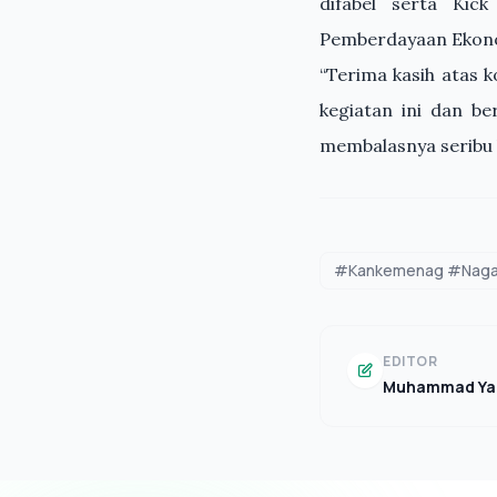
difabel serta Ki
Pemberdayaan Ekono
“Terima kasih atas
kegiatan ini dan b
membalasnya seribu 
#Kankemenag #Nagan
EDITOR
Muhammad Ya