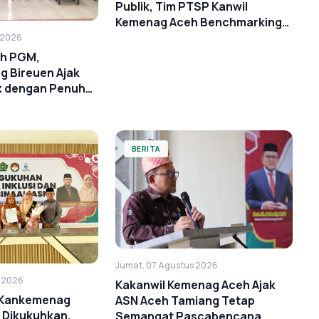
Publik, Tim PTSP Kanwil
Kemenag Aceh Benchmarking
ke BSI Landmark
 2026
ah PGM,
 Bireuen Ajak
k dengan Penuh
BERITA
Jumat, 07 Agustus 2026
s 2026
Kakanwil Kemenag Aceh Ajak
i Kankemenag
ASN Aceh Tamiang Tetap
 Dikukuhkan,
Semangat Pascabencana