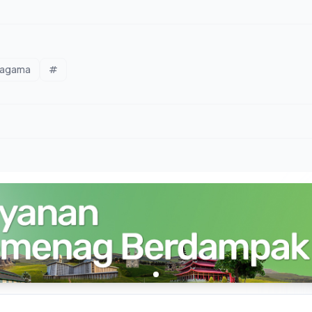
ragama
#