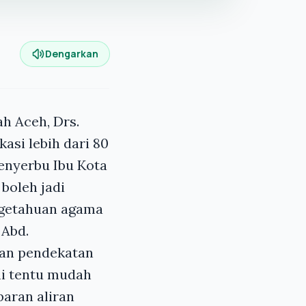
Dengarkan
ah Aceh, Drs.
asi lebih dari 80
enyerbu Ibu Kota
boleh jadi
ngetahuan agama
 Abd.
kan pendekatan
ni tentu mudah
baran aliran