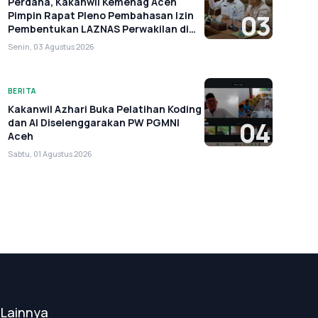
Perdana, Kakanwil Kemenag Aceh
Pimpin Rapat Pleno Pembahasan Izin
03
Pembentukan LAZNAS Perwakilan di
Aceh
Senin, 03 Agustus 2026
BERITA
Kakanwil Azhari Buka Pelatihan Koding
dan AI Diselenggarakan PW PGMNI
04
Aceh
Sabtu, 01 Agustus 2026
Lainnya