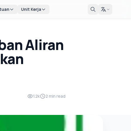
tuan
Unit Kerja
ban Aliran
ukan
1.2k
2 min read