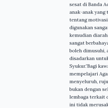
sesat di Banda A
anak-anak yang t
tentang motivasi
digunakan sangat
kemudian diarah
sangat berbahaya
boleh dimusuhi, 
disadarkan untuk
Syukur."Bagi ka
mempelajari Aga
menyeluruh, ruju
bukan dengan sek
lembaga terkait 
ini tidak merusa