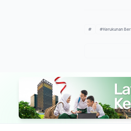
#
#Kerukunan Be