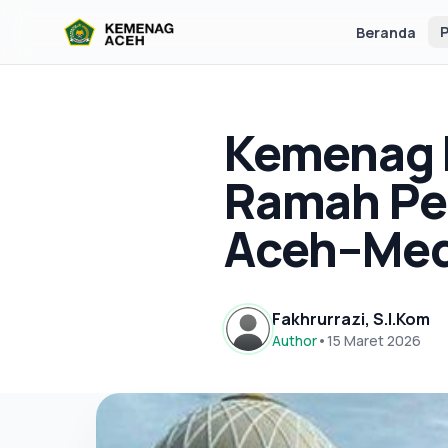
P
Beranda
Kemenag B
Ramah Pem
Aceh–Me
Fakhrurrazi, S.I.Kom
Author
•
15 Maret 2026