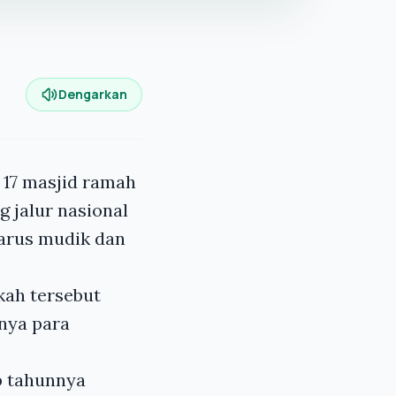
Dengarkan
17 masjid ramah
 jalur nasional
 arus mudik dan
kah tersebut
nya para
p tahunnya