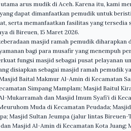
 utama arus mudik di Aceh. Karena itu, kami m
yang dapat dimanfaatkan pemudik untuk beristi
t, serta memanfaatkan fasilitas yang tersedia
nya di Bireuen, 15 Maret 2026.
 keberadaan masjid ramah pemudik diharapkan 
amanan bagi para musafir yang menempuh perj
kuat fungsi masjid sebagai pusat pelayanan u
ng disiapkan sebagai masjid ramah pemudik yai
asjid Baital Makmur Al-Amin di Kecamatan Sa
 Kecamatan Simpang Mamplam; Masjid Baitul Ki
Al-Mukarramah dan Masjid Imum Syafi’i di Kec
Meuruhom Muda di Kecamatan Peudada; Masjid 
; Masjid Sultan Jeumpa (jalur lintas Bireuen-
, dan Masjid Al-Amin di Kecamatan Kota Juang; M