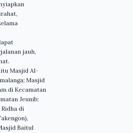
enyiapkan
rahat,
 selama
dapat
alanan jauh,
mat.
tu Masjid Al-
malanga; Masjid
ram di Kecamatan
amatan Jeunib;
Ridha di
Takengon),
asjid Baitul