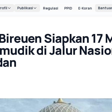
rofil
Publikasi
Bantua
Regulasi
PPID
E-Koran
ireuen Siapkan 17 
udik di Jalur Nasio
dan