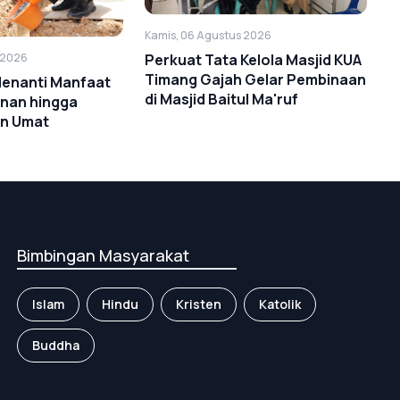
Kamis, 06 Agustus 2026
Perkuat Tata Kelola Masjid KUA
 2026
Timang Gajah Gelar Pembinaan
Menanti Manfaat
di Masjid Baitul Ma'ruf
anan hingga
n Umat
Bimbingan Masyarakat
Islam
Hindu
Kristen
Katolik
Buddha