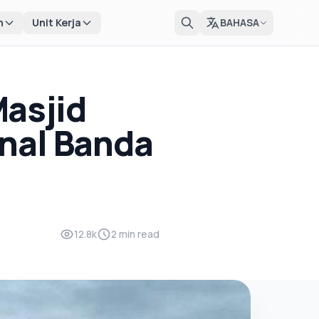
n
Unit Kerja
BAHASA
Masjid
nal Banda
12.8k
2 min read