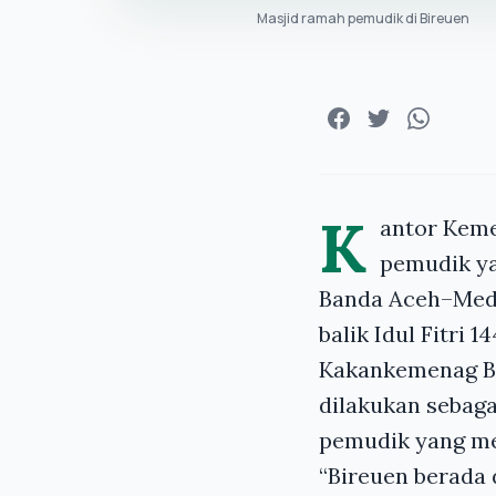
Masjid ramah pemudik di Bireuen
K
antor Keme
pemudik ya
Banda Aceh–Meda
balik Idul Fitri 
Kakankemenag Bi
dilakukan sebag
pemudik yang me
“Bireuen berada 