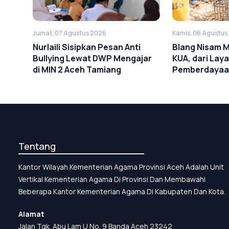
Kamis, 06 Agustus
Jumat, 07 Agustus 2026
Blang Nisam 
Nurlaili Sisipkan Pesan Anti
KUA, dari Lay
Bullying Lewat DWP Mengajar
Pemberdayaa
di MIN 2 Aceh Tamiang
Tentang
Kantor Wilayah Kementerian Agama Provinsi Aceh Adalah Unit
Vertikal Kementerian Agama Di Provinsi Dan Membawahi
Beberapa Kantor Kementerian Agama Di Kabupaten Dan Kota.
Alamat
Jalan Tgk. Abu Lam U No. 9 Banda Aceh 23242