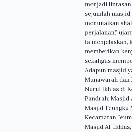
menjadi lintasan
sejumlah masjid 
menunaikan shala
perjalanan,” ujar
Ia menjelaskan,
memberikan keny
sekaligus memper
Adapun masjid ya
Munawarah dan M
Nurul Ikhlas di
Pandrah; Masjid 
Masjid Teungku 
Kecamatan Jeumpa
Masjid Al-Ikhlas