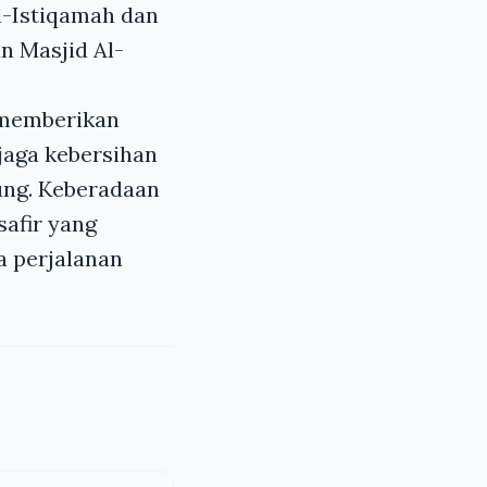
l-Istiqamah dan
n Masjid Al-
 memberikan
jaga kebersihan
ung. Keberadaan
afir yang
a perjalanan