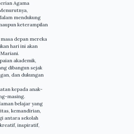
terian Agama
 Menurutnya,
g dalam mendukung
 maupun keterampilan
an masa depan mereka
an hari ini akan
 Mariani.
apaian akademik,
ang dibangun sejak
ingan, dan dukungan
patan kepada anak-
ing-masing.
laman belajar yang
tas, kemandirian,
i antara sekolah
atif, inspiratif,