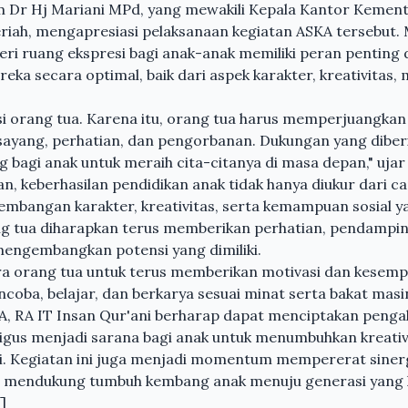
am Dr Hj Mariani MPd, yang mewakili Kepala Kantor Kemen
iah, mengapresiasi pelaksanaan kegiatan ASKA tersebut.
ri ruang ekspresi bagi anak-anak memiliki peran pentin
a secara optimal, baik dari aspek karakter, kreativitas,
asi orang tua. Karena itu, orang tua harus memperjuangk
ayang, perhatian, dan pengorbanan. Dukungan yang diberik
g bagi anak untuk meraih cita-citanya di masa depan," ujar
, keberhasilan pendidikan anak tidak hanya diukur dari c
kembangan karakter, kreativitas, serta kemampuan sosial y
rang tua diharapkan terus memberikan perhatian, pendamp
engembangkan potensi yang dimiliki.
ra orang tua untuk terus memberikan motivasi dan kesem
coba, belajar, dan berkarya sesuai minat serta bakat mas
KA, RA IT Insan Qur'ani berharap dapat menciptakan penga
gus menjadi sarana bagi anak untuk menumbuhkan kreativi
ri. Kegiatan ini juga menjadi momentum mempererat sinerg
 mendukung tumbuh kembang anak menuju generasi yang kre
]