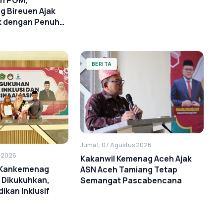
ah PGM,
 Bireuen Ajak
k dengan Penuh
BERITA
Jumat, 07 Agustus 2026
s 2026
Kakanwil Kemenag Aceh Ajak
i Kankemenag
ASN Aceh Tamiang Tetap
 Dikukuhkan,
Semangat Pascabencana
ikan Inklusif