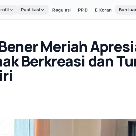
rofil
Publikasi
Bantua
Regulasi
PPID
E-Koran
ener Meriah Apresi
nak Berkreasi dan 
ri