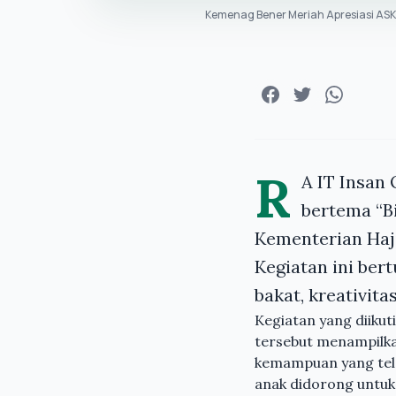
Kemenag Bener Meriah Apresiasi ASK
R
A IT Insan 
bertema “Bi
Kementerian Haji
Kegiatan ini be
bakat, kreativita
Kegiatan yang diikut
tersebut menampilka
kemampuan yang telah
anak didorong untuk 