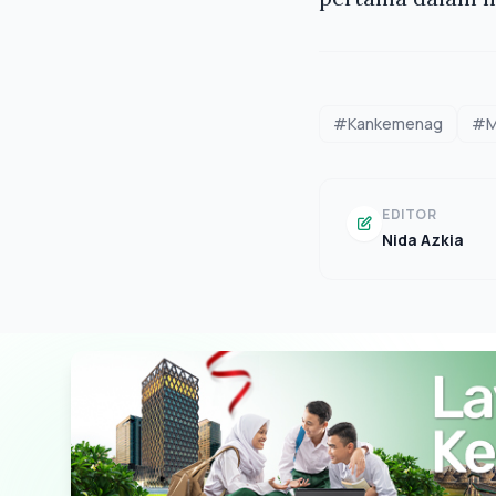
#Kankemenag
#M
EDITOR
Nida Azkia