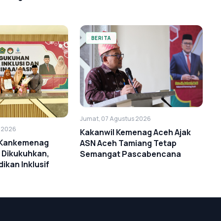
BERITA
Jumat, 07 Agustus 2026
s 2026
Kakanwil Kemenag Aceh Ajak
i Kankemenag
ASN Aceh Tamiang Tetap
 Dikukuhkan,
Semangat Pascabencana
ikan Inklusif