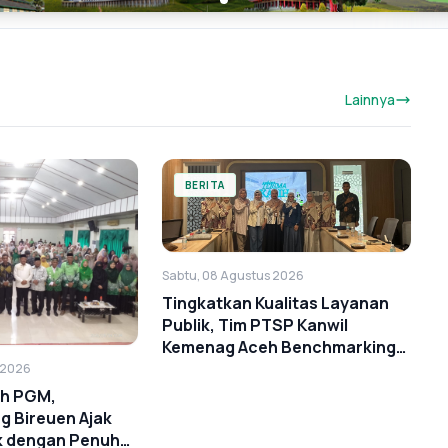
Lainnya
BERITA
Sabtu, 08 Agustus 2026
Tingkatkan Kualitas Layanan
Publik, Tim PTSP Kanwil
Kemenag Aceh Benchmarking
ke BSI Landmark
 2026
ah PGM,
 Bireuen Ajak
k dengan Penuh