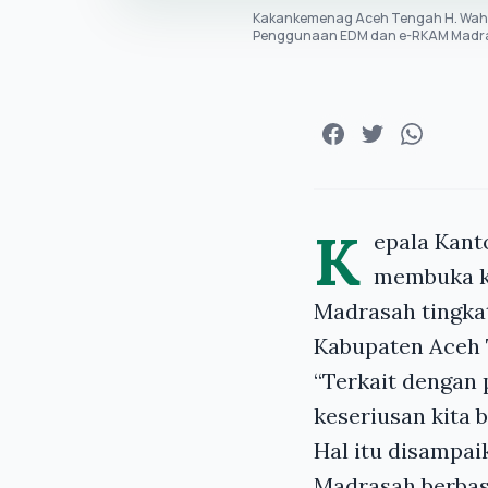
Kakankemenag Aceh Tengah H. Wahd
Penggunaan EDM dan e-RKAM Madras
K
epala Kan
membuka k
Madrasah tingka
Kabupaten Aceh T
“Terkait dengan 
keseriusan kita 
Hal itu disampa
Madrasah berbasi