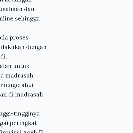
ausahaan dan
nline sehingga
ila proses
dilakukan dengan
di.
alah untuk
ya madrasah,
 mengetahui
kan di madrasah
nggi-tingginya
gai peringkat
rovinsi Aceh.[]