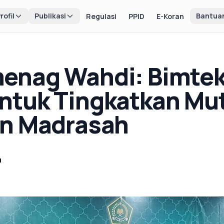
rofil
Publikasi
Bantua
Regulasi
PPID
E-Koran
enag Wahdi: Bimtek
ntuk Tingkatkan Mu
an Madrasah
a