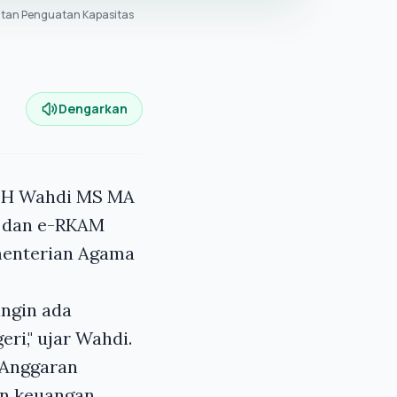
tan Penguatan Kapasitas
Dengarkan
h H Wahdi MS MA
 dan e-RKAM
menterian Agama
ingin ada
ri," ujar Wahdi.
 Anggaran
an keuangan