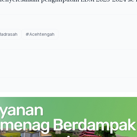
adrasah
#Acehtengah