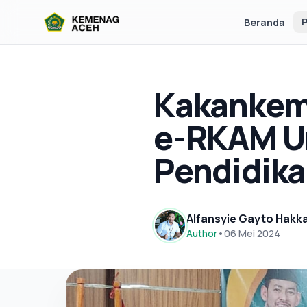
P
Beranda
Kakankem
e-RKAM U
Pendidik
Alfansyie Gayto Hakk
Author
•
06 Mei 2024