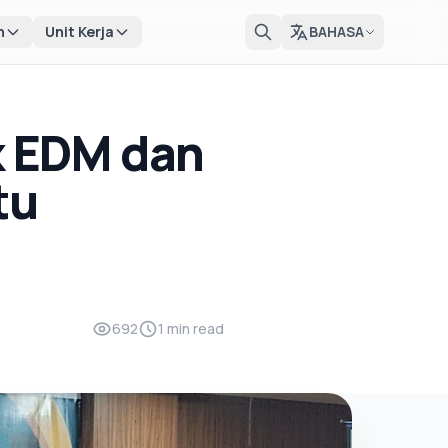
n
Unit Kerja
BAHASA
 EDM dan
tu
692
1 min read