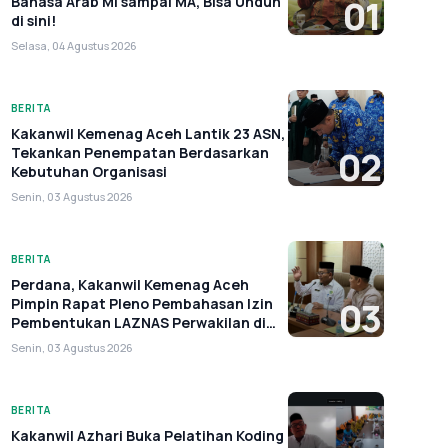
Bahasa Arab MI sampai MA, Bisa Unduh
01
di sini!
Selasa, 04 Agustus 2026
BERITA
Kakanwil Kemenag Aceh Lantik 23 ASN,
Tekankan Penempatan Berdasarkan
02
Kebutuhan Organisasi
Senin, 03 Agustus 2026
BERITA
Perdana, Kakanwil Kemenag Aceh
Pimpin Rapat Pleno Pembahasan Izin
03
Pembentukan LAZNAS Perwakilan di
Aceh
Senin, 03 Agustus 2026
BERITA
Kakanwil Azhari Buka Pelatihan Koding