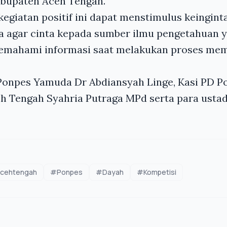
abupaten Aceh Tengah.
egiatan positif ini dapat menstimulus keingin
a agar cinta kepada sumber ilmu pengetahuan y
emahami informasi saat melakukan proses me
Ponpes Yamuda Dr Abdiansyah Linge, Kasi PD P
 Tengah Syahria Putraga MPd serta para ustad
cehtengah
#Ponpes
#Dayah
#Kompetisi