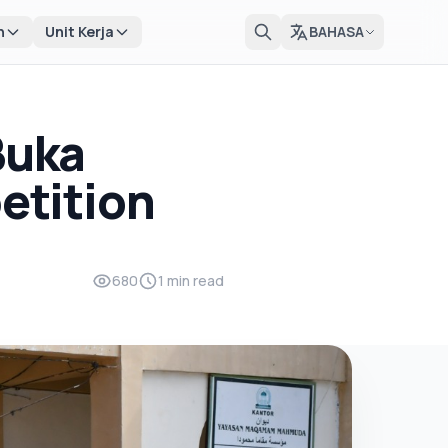
n
Unit Kerja
BAHASA
Buka
etition
680
1 min read