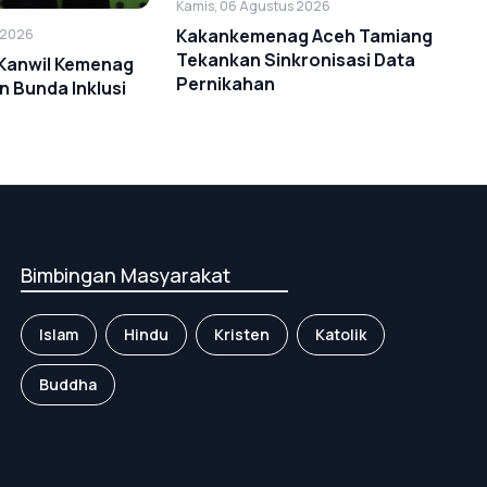
Kamis, 06 Agustus 2026
Kakankemenag Aceh Tamiang
 2026
Tekankan Sinkronisasi Data
 Kanwil Kemenag
Pernikahan
 Bunda Inklusi
Bimbingan Masyarakat
Islam
Hindu
Kristen
Katolik
Buddha