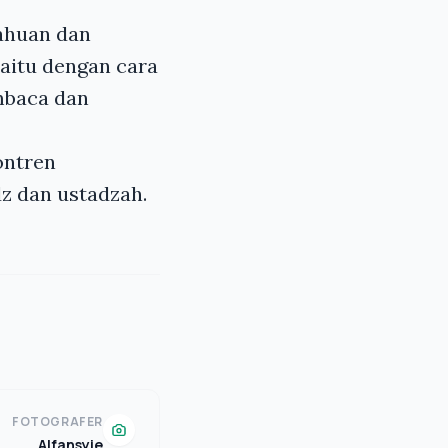
tahuan dan
aitu dengan cara
mbaca dan
ontren
z dan ustadzah.
FOTOGRAFER
Alfansyie