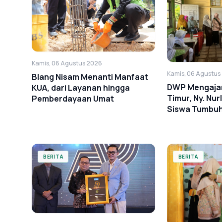
Kamis, 06 Agustus 2026
Kamis, 06 Agustus
Blang Nisam Menanti Manfaat
DWP Mengajar 
KUA, dari Layanan hingga
Timur, Ny. Nurl
Pemberdayaan Umat
Siswa Tumbu
Anti-Bullying
BERITA
BERITA