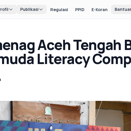
rofil
Publikasi
Bantua
Regulasi
PPID
E-Koran
enag Aceh Tengah 
muda Literacy Comp
a