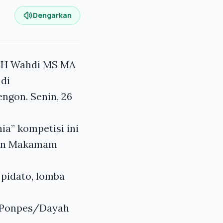
Dengarkan
h H Wahdi MS MA
di
gon. Senin, 26
ia” kompetisi ini
tren Makamam
 pidato, lomba
eh Ponpes/Dayah