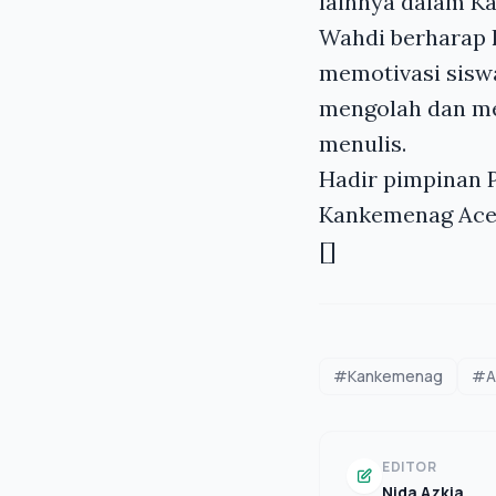
lainnya dalam K
Wahdi berharap k
memotivasi sisw
mengolah dan m
menulis.
Hadir pimpinan 
Kankemenag Aceh
[]
#Kankemenag
#A
EDITOR
Nida Azkia