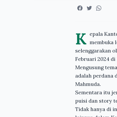
K
epala Kan
membuka lo
selenggarakan o
Februari 2024 d
Mengusung tema “
adalah perdana 
Mahmuda.
Sementara itu je
puisi dan story te
Tidak hanya di i