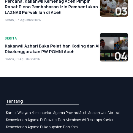
Perdana, Kakanwil Kemenag Aceh Pimpin
Rapat Pleno Pembahasan Izin Pembentukan
03
LAZNAS Perwakilan di Aceh
Senin, 03 Agustus 2026
BERITA
Kakanwil Azhari Buka Pelatihan Koding dan AI
Diselenggarakan PW PGMNI Aceh
04
Sabtu, 01 Agustus 2026
Tentang
Kantor Wilayah Kementerian Agama Provinsi Aceh Adalah Unit Vertikal
Kementerian Agama Di Provinsi Dan Membawahi Beberapa Kantor
Kementerian Agama Di Kabupaten Dan Kota.