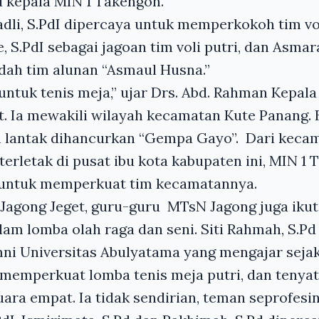
d kepala
MIN
1 Takengon.
dli, S.PdI dipercaya untuk memperkokoh tim vol
 S.PdI sebagai jagoan tim voli putri, dan Asmar
ah tim alunan “Asmaul Husna.”
untuk tenis meja,” ujar Drs. Abd. Rahman Kepal
. Ia mewakili wilayah kecamatan Kute Panang. 
uh lantak dihancurkan “Gempa Gayo”. Dari keca
erletak di pusat ibu kota kabupaten ini,
MIN
1 
 untuk memperkuat tim kecamatannya.
Jagong Jeget, guru-guru MTsN Jagong juga iku
am lomba olah raga dan seni. Siti Rahmah, S.Pd
i Universitas Abulyatama yang mengajar sejak 
memperkuat lomba tenis meja putri, dan tenyat
ra empat. Ia tidak sendirian, teman seprofesin