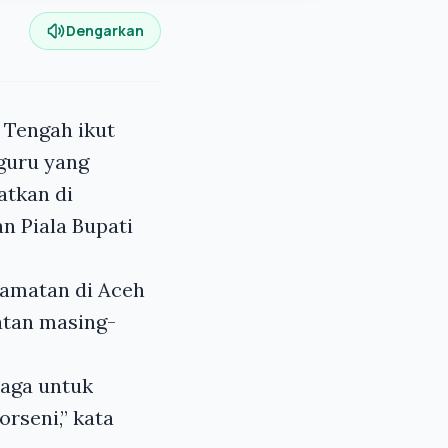
Dengarkan
 Tengah ikut
guru yang
atkan di
n Piala Bupati
camatan di Aceh
tan masing-
laga untuk
rseni,” kata