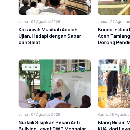
Jumat, 07 Agustus 2026
Jumat, 07 Agustu
Kakanwil: Musibah Adalah
Bunda Inklus
Ujian, Hadapi dengan Sabar
Aceh Tamiang
dan Salat
Dorong Pendid
BERITA
BERITA
Kamis, 06 Agustus
Jumat, 07 Agustus 2026
Blang Nisam 
Nurlaili Sisipkan Pesan Anti
KUA, dari Lay
Bullying Lewat DWP Mengajar