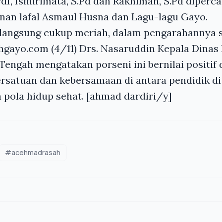
.PdI, Ismirimata, S.Pd dan Rakhimah, S.Pd diperc
an lafal Asmaul Husna dan Lagu-lagu Gayo.
rlangsung cukup meriah, dalam pengarahannya
hgayo.com (4/11) Drs. Nasaruddin Kepala Dinas
Tengah mengatakan porseni ini bernilai positi
rsatuan dan kebersamaan di antara pendidik d
 pola hidup sehat. [ahmad dardiri/y]
#acehmadrasah