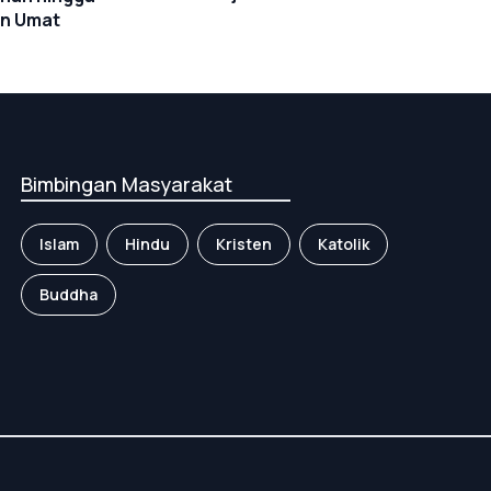
n Umat
Bimbingan Masyarakat
Islam
Hindu
Kristen
Katolik
Buddha