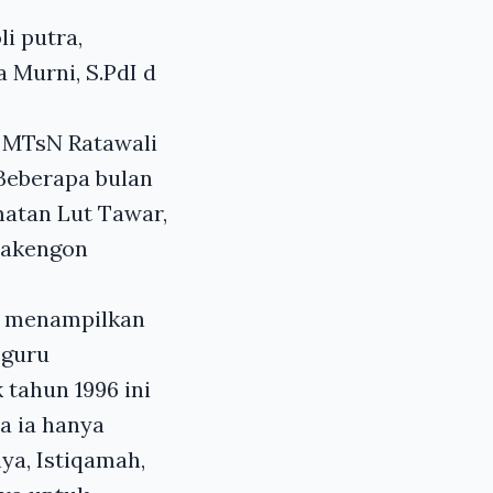
i putra,
a Murni, S.PdI d
a MTsN Ratawali
Beberapa bulan
matan Lut Tawar,
Takengon
t menampilkan
 guru
tahun 1996 ini
a ia hanya
ya, Istiqamah,