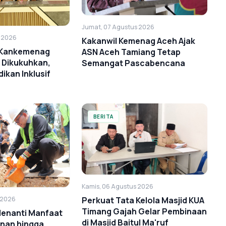
Jumat, 07 Agustus 2026
s 2026
Kakanwil Kemenag Aceh Ajak
i Kankemenag
ASN Aceh Tamiang Tetap
 Dikukuhkan,
Semangat Pascabencana
ikan Inklusif
BERITA
Kamis, 06 Agustus 2026
Perkuat Tata Kelola Masjid KUA
 2026
Timang Gajah Gelar Pembinaan
Menanti Manfaat
di Masjid Baitul Ma'ruf
anan hingga