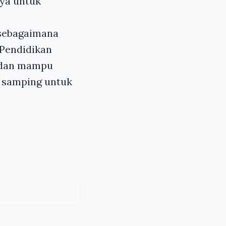
aya untuk
 sebagaimana
 Pendidikan
f dan mampu
i samping untuk