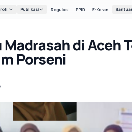
rofil
Publikasi
Bantua
Regulasi
PPID
E-Koran
 Madrasah di Aceh 
im Porseni
3