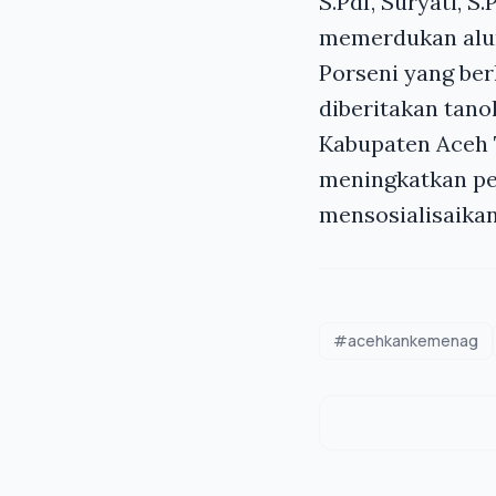
S.PdI, Suryati, S
memerdukan alun
Porseni yang be
diberitakan tano
Kabupaten Aceh 
meningkatkan pe
mensosialisaikan
#acehkankemenag