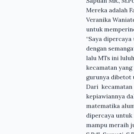
Sapuan MR., M.P
Mereka adalah Fa
Veranika Waniate,
untuk memperind
“Saya dipercaya 
dengan semangat
lalu MTs ini lul
kecamatan yang t
gurunya dibetot
Dari kecamatan 
kepiawiannya dal
matematika alumn
dipercaya untuk 
mampu meraih jua