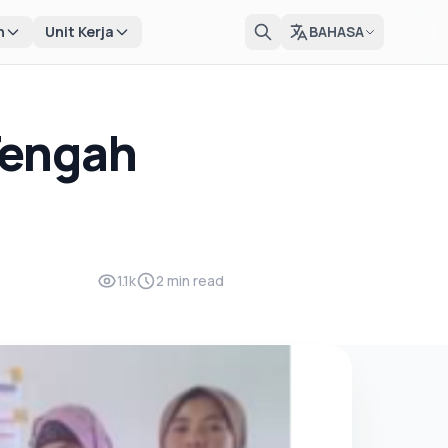
n
Unit Kerja
BAHASA
Tengah
1.1k
2 min read