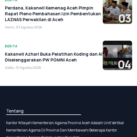
BERITA
Perdana, Kakanwil Kemenag Aceh Pimpin
Rapat Pleno Pembahasan Izin Pembentukan
03
LAZNAS Perwakilan di Aceh
Senin, 03 Agustus 2026
BERITA
Kakanwil Azhari Buka Pelatihan Koding dan AI
Diselenggarakan PW PGMNI Aceh
04
Sabtu, 01 Agustus 2026
Tentang
Kantor Wilayah Kementerian Agama Provinsi Aceh Adalah Unit Vertikal
Kementerian Agama Di Provinsi Dan Membawahi Beberapa Kantor