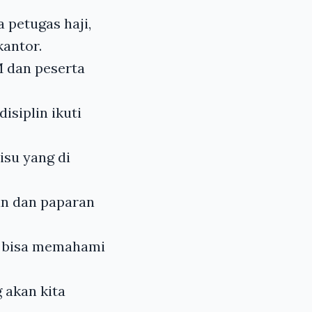
 petugas haji,
kantor.
M dan peserta
isiplin ikuti
isu yang di
an dan paparan
ta bisa memahami
 akan kita