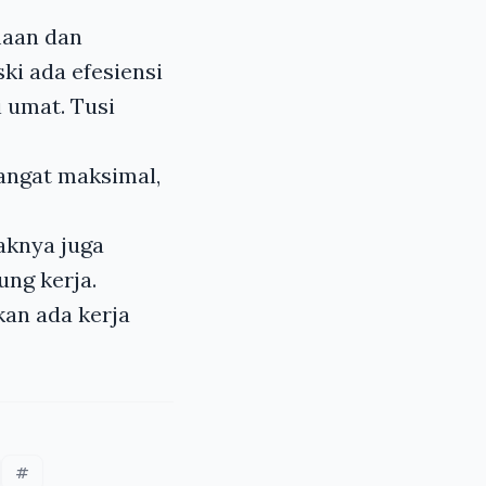
maan dan
ki ada efesiensi
 umat. Tusi
sangat maksimal,
jaknya juga
ung kerja.
akan ada kerja
#