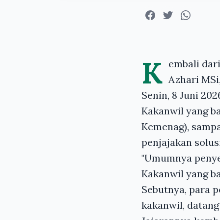
K
embali dar
Azhari MSi
Senin, 8 Juni 202
Kakanwil yang ba
Kemenag), sampai
penjajakan solusi
"Umumnya penyele
Kakanwil yang ba
Sebutnya, para 
kakanwil, datang 