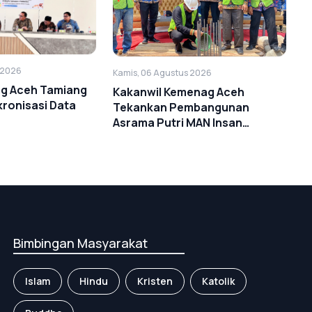
 2026
Kamis, 06 Agustus 2026
g Aceh Tamiang
Kakanwil Kemenag Aceh
ronisasi Data
Tekankan Pembangunan
Asrama Putri MAN Insan
Cendekia Aceh Timur Harus
Tepat Mutu dan Tepat Waktu
Bimbingan Masyarakat
Islam
Hindu
Kristen
Katolik