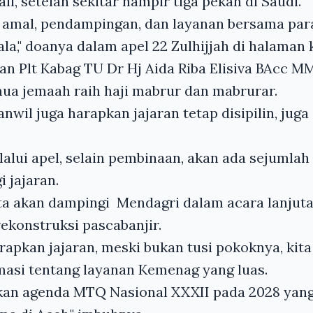
li, setelah sekitar hampir tiga pekan di Saudi.
amal, pendampingan, dan layanan bersama para
ala," doanya dalam apel 22 Zulhijjah di halaman 
an Plt Kabag TU Dr Hj Aida Riba Elisiva BAcc M
mua jemaah raih haji mabrur dan mabrurar.
nwil juga harapkan jajaran tetap disipilin, juga d
lalui apel, selain pembinaan, akan ada sejumlah 
i jajaran.
ita akan dampingi Mendagri dalam acara lanjut
 rekonstruksi pascabanjir.
rapkan jajaran, meski bukan tusi pokoknya, ki
masi tentang layanan Kemenag yang luas.
akan agenda MTQ Nasional XXXII pada 2028 yang