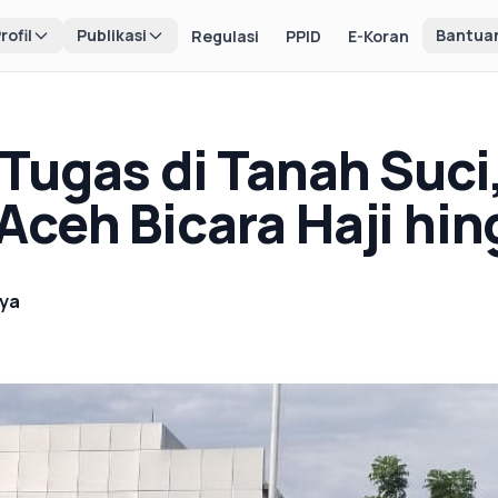
rofil
Publikasi
Bantua
Regulasi
PPID
E-Koran
Tugas di Tanah Suci
ceh Bicara Haji hi
ya