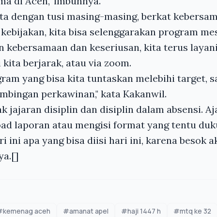
ma di Aceh," imbuhnya.
 kita dengan tusi masing-masing, berkat kebersa
a kebijakan, kita bisa selenggarakan program mes
 kebersamaan dan keseriusan, kita terus layani
 kita berjarak, atau via zoom.
ram yang bisa kita tuntaskan melebihi target, 
imbingan perkawinan," kata Kakanwil.
k jajaran disiplin dan disiplin dalam absensi. A
load laporan atau mengisi format yang tentu duk
i ini apa yang bisa diisi hari ini, karena besok 
ya.[]
#kemenag aceh
#amanat apel
#haji 1447 h
#mtq ke 32