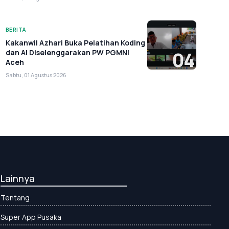
BERITA
Kakanwil Azhari Buka Pelatihan Koding
dan AI Diselenggarakan PW PGMNI
04
Aceh
Sabtu, 01 Agustus 2026
Lainnya
Tentang
Super App Pusaka