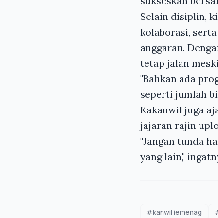
sukseskan bersa
Selain disiplin,
kolaborasi, sert
anggaran. Dengan
tetap jalan meski
"Bahkan ada prog
seperti jumlah b
Kakanwil juga aja
jajaran rajin up
"Jangan tunda har
yang lain," ingatn
#kanwil iemenag