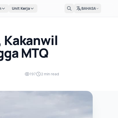
n
Unit Kerja
BAHASA
, Kakanwil
ngga MTQ
197
2 min read