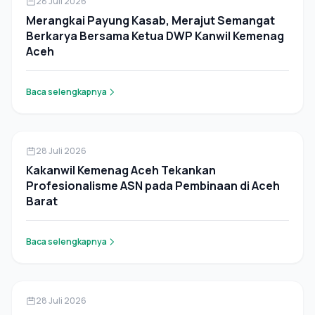
28 Juli 2026
Merangkai Payung Kasab, Merajut Semangat
Berkarya Bersama Ketua DWP Kanwil Kemenag
Aceh
Baca selengkapnya
Berita
28 Juli 2026
Kakanwil Kemenag Aceh Tekankan
Profesionalisme ASN pada Pembinaan di Aceh
Barat
Baca selengkapnya
Daerah
28 Juli 2026