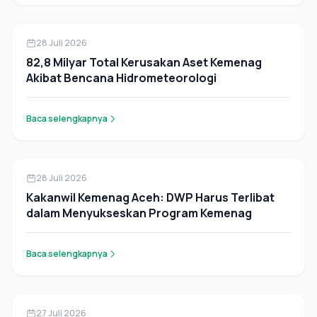
Berita
28 Juli 2026
82,8 Milyar Total Kerusakan Aset Kemenag
Akibat Bencana Hidrometeorologi
Baca selengkapnya
Berita
28 Juli 2026
Kakanwil Kemenag Aceh: DWP Harus Terlibat
dalam Menyukseskan Program Kemenag
Baca selengkapnya
Berita
27 Juli 2026