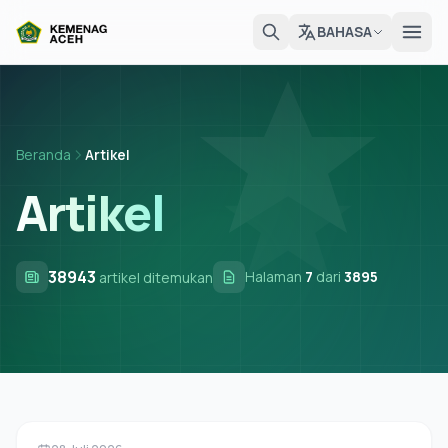
BAHASA
Beranda
Artikel
Artikel
38943
Halaman
7
dari
3895
artikel ditemukan
Berita