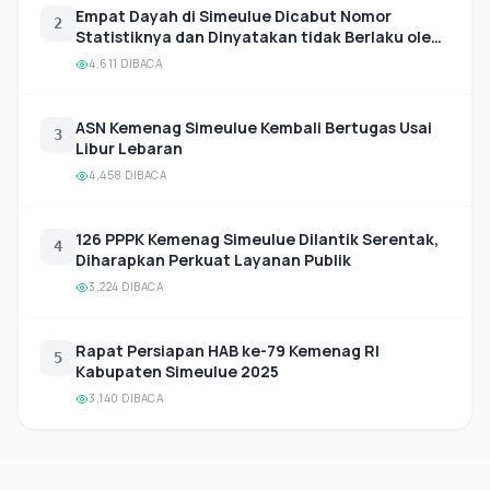
Empat Dayah di Simeulue Dicabut Nomor
2
Statistiknya dan Dinyatakan tidak Berlaku oleh
Dirjen Pendis Kemenag RI
4,611 DIBACA
ASN Kemenag Simeulue Kembali Bertugas Usai
3
Libur Lebaran
4,458 DIBACA
126 PPPK Kemenag Simeulue Dilantik Serentak,
4
Diharapkan Perkuat Layanan Publik
3,224 DIBACA
Rapat Persiapan HAB ke-79 Kemenag RI
5
Kabupaten Simeulue 2025
3,140 DIBACA