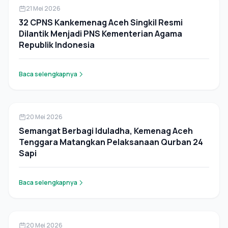
Berita
21 Mei 2026
32 CPNS Kankemenag Aceh Singkil Resmi
Dilantik Menjadi PNS Kementerian Agama
Republik Indonesia
Baca selengkapnya
Berita
20 Mei 2026
Semangat Berbagi Iduladha, Kemenag Aceh
Tenggara Matangkan Pelaksanaan Qurban 24
Sapi
Baca selengkapnya
Berita
20 Mei 2026