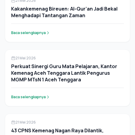
21 Mei 2026
Kakankemenag Bireuen: Al-Qur’an Jadi Bekal
Menghadapi Tantangan Zaman
Baca selengkapnya
Berita
21 Mei 2026
Perkuat Sinergi Guru Mata Pelajaran, Kantor
Kemenag Aceh Tenggara Lantik Pengurus
MGMP MTsN 1 Aceh Tenggara
Baca selengkapnya
Berita
21 Mei 2026
43 CPNS Kemenag Nagan Raya Dilantik,