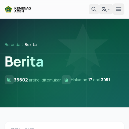
Beranda
Berita
Berita
36602
Halaman
17
dari
3051
artikel ditemukan
Berita