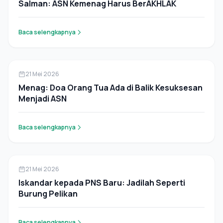
Salman: ASN Kemenag Harus BerAKHLAK
Baca selengkapnya
Berita
21 Mei 2026
Menag: Doa Orang Tua Ada di Balik Kesuksesan
Menjadi ASN
Baca selengkapnya
Berita
21 Mei 2026
Iskandar kepada PNS Baru: Jadilah Seperti
Burung Pelikan
Baca selengkapnya