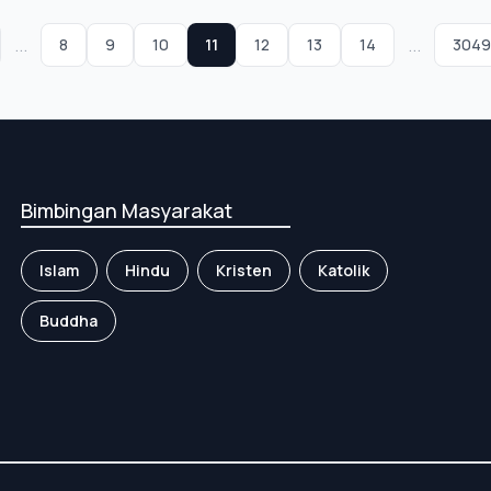
...
...
8
9
10
11
12
13
14
3049
Bimbingan Masyarakat
Islam
Hindu
Kristen
Katolik
Buddha