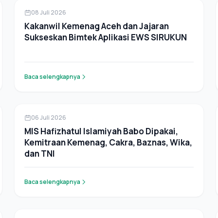
Berita
08 Juli 2026
Kakanwil Kemenag Aceh dan Jajaran
Sukseskan Bimtek Aplikasi EWS SIRUKUN
Baca selengkapnya
Berita
06 Juli 2026
MIS Hafizhatul Islamiyah Babo Dipakai,
Kemitraan Kemenag, Cakra, Baznas, Wika,
dan TNI
Baca selengkapnya