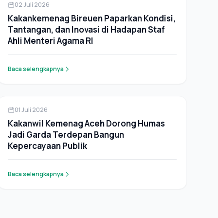
Berita
02 Juli 2026
Kakankemenag Bireuen Paparkan Kondisi,
Tantangan, dan Inovasi di Hadapan Staf
Ahli Menteri Agama RI
Baca selengkapnya
Berita
01 Juli 2026
Kakanwil Kemenag Aceh Dorong Humas
Jadi Garda Terdepan Bangun
Kepercayaan Publik
Baca selengkapnya