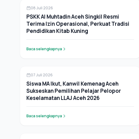
Berita
08 Juli 2026
PSKK Al Muhtadin Aceh Singkil Resmi
Terima Izin Operasional, Perkuat Tradisi
Pendidikan Kitab Kuning
Baca selengkapnya
Berita
07 Juli 2026
Siswa MA Ikut, Kanwil Kemenag Aceh
Sukseskan Pemilihan Pelajar Pelopor
Keselamatan LLAJ Aceh 2026
Baca selengkapnya