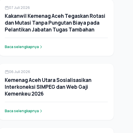
Berita
07 Juli 2026
Kakanwil Kemenag Aceh Tegaskan Rotasi
dan Mutasi Tanpa Pungutan Biaya pada
Pelantikan Jabatan Tugas Tambahan
Baca selengkapnya
Berita
06 Juli 2026
Kemenag Aceh Utara Sosialisasikan
Interkoneksi SIMPEG dan Web Gaji
Kemenkeu 2026
Baca selengkapnya