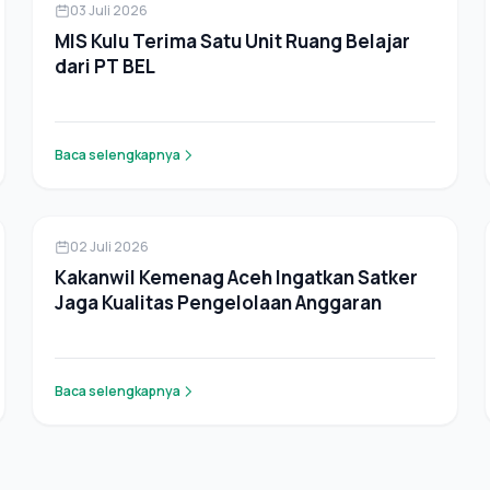
Berita
03 Juli 2026
MIS Kulu Terima Satu Unit Ruang Belajar
dari PT BEL
Baca selengkapnya
Berita
02 Juli 2026
Kakanwil Kemenag Aceh Ingatkan Satker
Jaga Kualitas Pengelolaan Anggaran
Baca selengkapnya