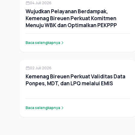
Berita
04 Juli 2026
Wujudkan Pelayanan Berdampak,
Kemenag Bireuen Perkuat Komitmen
Menuju WBK dan Optimalkan PEKPPP
Baca selengkapnya
Berita
02 Juli 2026
Kemenag Bireuen Perkuat Validitas Data
Ponpes, MDT, dan LPQ melalui EMIS
Baca selengkapnya