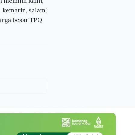
h memilih kami,
 kemarin, salam,"
arga besar TPQ