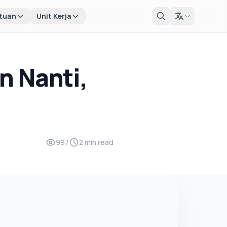
tuan
Unit Kerja
n Nanti,
997
2 min read