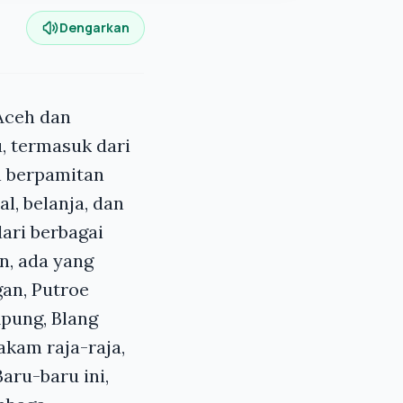
Dengarkan
Aceh dan
, termasuk dari
an berpamitan
l, belanja, dan
dari berbagai
an, ada yang
an, Putroe
pung, Blang
kam raja-raja,
aru-baru ini,