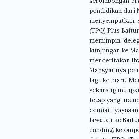
serombongan prak
pendidikan dari
menyempatkan `s
(TPQ) Plus Baitu
memimpin `delega
kunjungan ke Mas
menceritakan ih
`dahsyat`nya pem
lagi, ke mari." 
sekarang mungki
tetap yang memb
domisili yayasan
lawatan ke Baitu
banding, kelompo