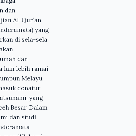
embaga
n dan
jian Al-Qur`an
cenderamata) yang
rkan di sela-sela
 akan
rumah dan
lain lebih ramai
m rumpun Melayu
rmasuk donatur
atsunami, yang
Aceh Besar. Dalam
mi dan studi
enderamata