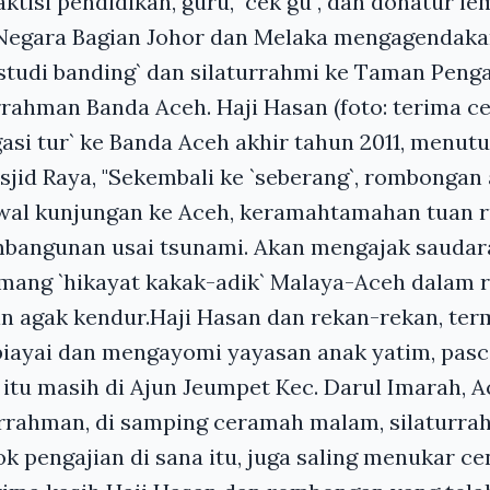
tisi pendidikan, guru, `cek gu`, dan donatur l
 Negara Bagian Johor dan Melaka mengagendaka
tudi banding` dan silaturrahmi ke Taman Penga
rrahman Banda Aceh. Haji Hasan (foto: terima 
si tur` ke Banda Aceh akhir tahun 2011, menutu
jid Raya, "Sekembali ke `seberang`, rombongan
wal kunjungan ke Aceh, keramahtamahan tuan 
bangunan usai tsunami. Akan mengajak saudara 
Memang `hikayat kakak-adik` Malaya-Aceh dala
n agak kendur.Haji Hasan dan rekan-rekan, te
iayai dan mengayomi yayasan anak yatim, pasc
 itu masih di Ajun Jeumpet Kec. Darul Imarah, 
rrahman, di samping ceramah malam, silaturrah
k pengajian di sana itu, juga saling menukar c