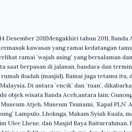
14 Desember 2011Mengakhiri tahun 2011, Banda 
 termasuk kawasan yang ramai kedatangan tamu
 terlihat ramai `wajah asing` yang bersalaman d
a saat berpasan di jalanan, bandara dan termina
 rumah ibadah (masjid). Ramai juga tetamu itu, 
Malaysia. Di antara `encik` dan `tuan`, dikabark
i objek wisata Banda Aceh,antara lain: Gunong
, Museum Atjeh, Museum Tsunami, `Kapal PLN` A
pung` Lampulo, Lhoknga, Makam Syiah Kuala, ma
im Ulee Lheue, dan Masjid Raya Baiturrahman. B