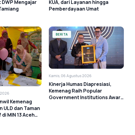
KUA, dari Layanan hingga
at DWP Mengajar
Pemberdayaan Umat
 Tamiang
BERITA
Kamis, 06 Agustus 2026
Kinerja Humas Diapresiasi,
Kemenag Raih Popular
 2026
Government Institutions Award
nwil Kemenag
2026
n ULD dan Taman
 di MIN 13 Aceh