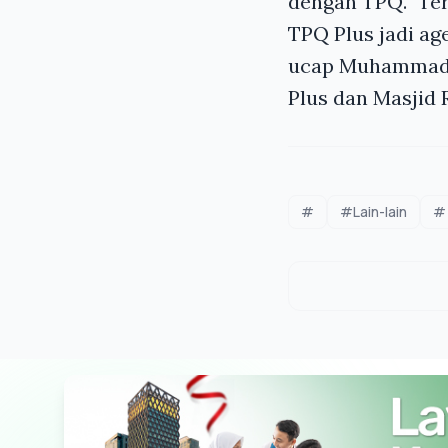
dengan TPQ. "Te
TPQ Plus jadi ag
ucap Muhammad Y
Plus dan Masjid 
#
#Lain-lain
#