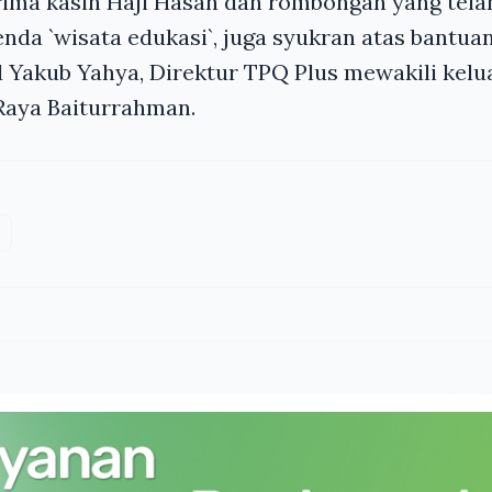
rima kasih Haji Hasan dan rombongan yang tela
enda `wisata edukasi`, juga syukran atas bantuan
akub Yahya, Direktur TPQ Plus mewakili kelu
Raya Baiturrahman.